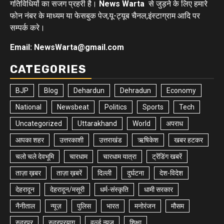
गतिविधियों का सजग प्रहरी है।
News Warta
से जुड़ने के लिए हमारे
फोन नंबर के माध्यम या फेसबुक पेज,यू-ट्यूब चैनल,इंस्टाग्राम आदि पर
सम्पर्क करे।
Email: NewsWarta@gmail.com
CATEGORIES
BJP
Blog
Dehardun
Dehradun
Economy
National
Newsbeat
Politics
Sports
Tech
Uncategorized
Uttarakhand
World
अपराध
आपका शहर
उत्तरकाशी
उत्तराखंड
ऋषिकेश
खबर हटकर
चलो चले देवभूमि
चारधाम
चारधाम यात्रा
ट्रेंडिंग खबरें
ताज़ा ख़बर
ताज़ा ख़बरें
दिल्ली
दुर्घटना
देश-विदेश
देहरादून
देहरादून/मसूरी
धर्म-संस्कृति
धामी सरकार
नैनीताल
न्यूज़
पुलिस
भारत
मनोरंजन
मौसम
रुद्रपुर
रुद्रप्रयाग
वर्ल्ड न्यूज़
शिक्षा