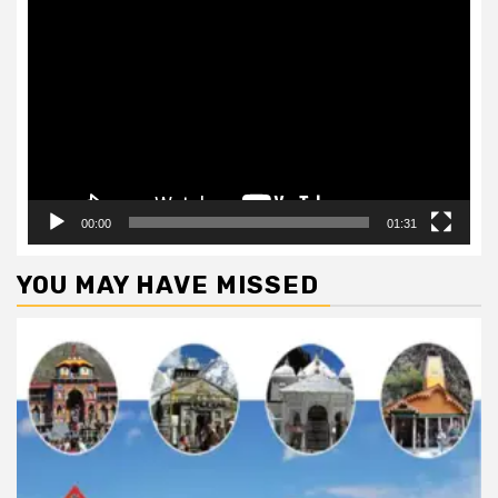
Video
Player
00:00
01:31
YOU MAY HAVE MISSED