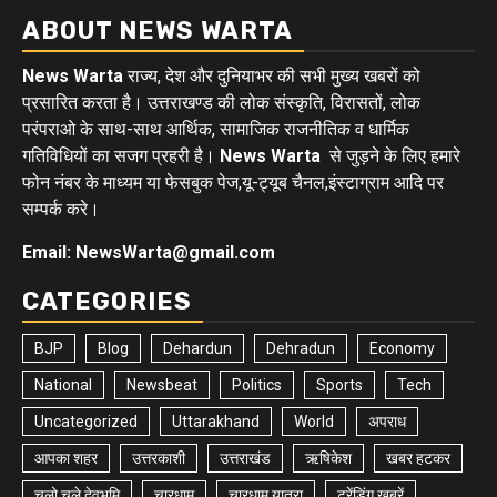
ABOUT NEWS WARTA
News Warta
राज्य, देश और दुनियाभर की सभी मुख्य खबरों को
प्रसारित करता है। उत्तराखण्ड की लोक संस्कृति, विरासतों, लोक
परंपराओ के साथ-साथ आर्थिक, सामाजिक राजनीतिक व धार्मिक
गतिविधियों का सजग प्रहरी है।
News Warta
से जुड़ने के लिए हमारे
फोन नंबर के माध्यम या फेसबुक पेज,यू-ट्यूब चैनल,इंस्टाग्राम आदि पर
सम्पर्क करे।
Email: NewsWarta@gmail.com
CATEGORIES
BJP
Blog
Dehardun
Dehradun
Economy
National
Newsbeat
Politics
Sports
Tech
Uncategorized
Uttarakhand
World
अपराध
आपका शहर
उत्तरकाशी
उत्तराखंड
ऋषिकेश
खबर हटकर
चलो चले देवभूमि
चारधाम
चारधाम यात्रा
ट्रेंडिंग खबरें