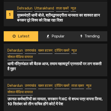
Dehradun
Uttarakhand
ताज़ा ख़बरें
न्यूज़
1
मुख्यमंत्री धामी बोले, श्रीमद्भगवद्गीता मानवता का शाश्वत ज्ञान
बनकर पूरे विश्व को दिखा रहा दिशा
Dehradun
Uttarakhand
ताज़ा ख़बरें
न्यूज़
Latest
Popular
Trending
2
उत्तराखंड में पड़ेगी रिकार्ड तोड़ ठंड, सरकार ने कसी कमर;
अधिकारियों को कोल्ड वेव एक्शन प्लान तैयार करने को कहा
Dehardun
उत्तराखंड
खबर हटकर
ट्रेंडिंग खबरें
न्यूज़
सोशल मीडिया वायरल
Dehradun
Uttarakhand
उत्तराखंड
ताज़ा ख़बरें
न्यूज़
धामी मंत्रिमंडल की बैठक आज, तमाम महत्वपूर्ण प्रस्तावों पर लग सकती
है मुहर
3
‘मन की बात’ में पीएम मोदी ने उत्तराखंड के पर्यटन को सराहा,
सीएम धामी ने जताया आभार
Dehardun
उत्तराखंड
खबर हटकर
ट्रेंडिंग खबरें
ताज़ा ख़बर
न्यूज़
Dehradun
Uttarakhand
उत्तराखंड
ताज़ा ख़बरें
न्यूज़
सोशल मीडिया वायरल
4
देहरादून में 13-15 दिसंबर को होगा जनसंपर्क का राष्ट्रीय
उपनल कर्मचारियों का मामला, सरकार ने HC से शपथ पत्र वापस लिया,
अधिवेशन, सीएम धामी से शिष्टाचार भेंट कर दिया निमंत्रण
10 सितंबर को तीन सचिव होंगे कोर्ट में पेश