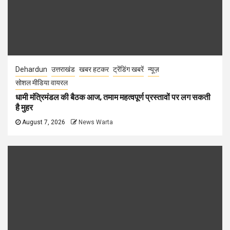
Dehardun
उत्तराखंड
खबर हटकर
ट्रेंडिंग खबरें
न्यूज़
सोशल मीडिया वायरल
धामी मंत्रिमंडल की बैठक आज, तमाम महत्वपूर्ण प्रस्तावों पर लग सकती
है मुहर
August 7, 2026
News Warta