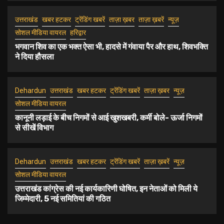
Dehradun
Uttarakhand
ताज़ा ख़बरें
न्यूज़
उत्तराखंड
खबर हटकर
ट्रेंडिंग खबरें
ताज़ा ख़बर
ताज़ा ख़बरें
न्यूज़
5
पर्वतीय क्षेत्रों में पाले की मार, IMD ने जताया ठंड बढ़ने के
सोशल मीडिया वायरल
हरिद्वार
आसार
भगवान शिव का एक भक्त ऐसा भी, हादसे में गंवाया पैर और हाथ, शिवभक्ति
ने दिया हौसला
Dehardun
उत्तराखंड
खबर हटकर
ट्रेंडिंग खबरें
ताज़ा ख़बर
न्यूज़
सोशल मीडिया वायरल
कानूनी लड़ाई के बीच निगमों से आई खुशखबरी, कर्मी बोले- ऊर्जा निगमों
से सीखें विभाग
Dehardun
उत्तराखंड
खबर हटकर
ट्रेंडिंग खबरें
ताज़ा ख़बरें
न्यूज़
सोशल मीडिया वायरल
उत्तराखंड कांग्रेस की नई कार्यकारिणी घोषित, इन नेताओं को मिली ये
जिम्मेदारी, 5 नई समितियां की गठित