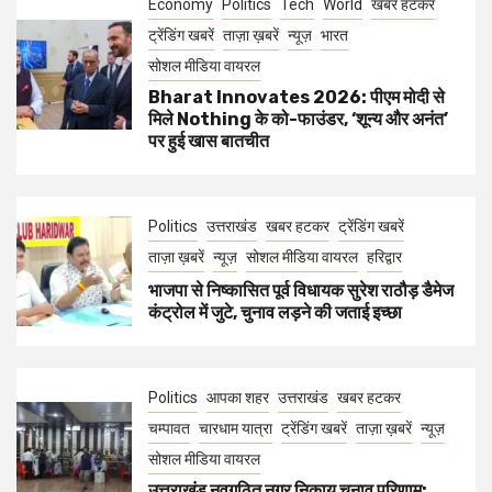
Economy
Politics
Tech
World
खबर हटकर
ट्रेंडिंग खबरें
ताज़ा ख़बरें
न्यूज़
भारत
सोशल मीडिया वायरल
Bharat Innovates 2026: पीएम मोदी से
मिले Nothing के को-फाउंडर, ‘शून्य और अनंत’
पर हुई खास बातचीत
Politics
उत्तराखंड
खबर हटकर
ट्रेंडिंग खबरें
ताज़ा ख़बरें
न्यूज़
सोशल मीडिया वायरल
हरिद्वार
भाजपा से निष्कासित पूर्व विधायक सुरेश राठौड़ डैमेज
कंट्रोल में जुटे, चुनाव लड़ने की जताई इच्छा
Politics
आपका शहर
उत्तराखंड
खबर हटकर
चम्पावत
चारधाम यात्रा
ट्रेंडिंग खबरें
ताज़ा ख़बरें
न्यूज़
सोशल मीडिया वायरल
उत्तराखंड नवगठित नगर निकाय चुनाव परिणाम: