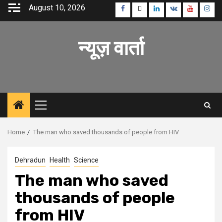
Skip
August 10, 2026
Facebook
Twitter
Linkedin
VK
Youtube
Inst
to
content
न्यूज़ वार्ता
Primary
Menu
Home
The man who saved thousands of people from HIV
Dehradun
Health
Science
The man who saved
thousands of people
from HIV