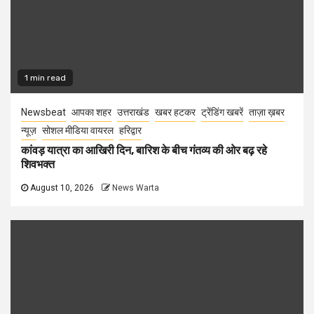
1 min read
Newsbeat
आपका शहर
उत्तराखंड
खबर हटकर
ट्रेंडिंग खबरें
ताज़ा ख़बर
न्यूज़
सोशल मीडिया वायरल
हरिद्वार
कांवड़ यात्रा का आखिरी दिन, बारिश के बीच गंतव्य की ओर बढ़ रहे
शिवभक्त
August 10, 2026
News Warta