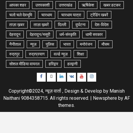
आपका शहर
उत्तरकाशी
उत्तराखंड
ऋषिकेश
खबर हटकर
चलो चले देवभूमि
चारधाम
चारधाम यात्रा
ट्रेंडिंग खबरें
ताज़ा ख़बर
ताज़ा ख़बरें
दिल्ली
दुर्घटना
देश-विदेश
देहरादून
देहरादून/मसूरी
धर्म-संस्कृति
धामी सरकार
नैनीताल
न्यूज़
पुलिस
भारत
मनोरंजन
मौसम
रुद्रपुर
रुद्रप्रयाग
वर्ल्ड न्यूज़
शिक्षा
सोशल मीडिया वायरल
हरिद्वार
हल्द्वानी
Facebook
Twitter
Linkedin
VK
Youtube
Instagram
Copyright©2024, न्यूज़ वार्ता , Design & Develop by Manish
Naithani 9084358715. All rights reserved.
|
Newsphere
by AF
themes.