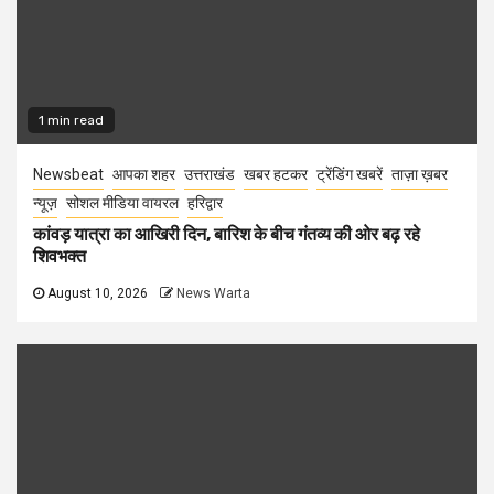
1 min read
Newsbeat
आपका शहर
उत्तराखंड
खबर हटकर
ट्रेंडिंग खबरें
ताज़ा ख़बर
न्यूज़
सोशल मीडिया वायरल
हरिद्वार
कांवड़ यात्रा का आखिरी दिन, बारिश के बीच गंतव्य की ओर बढ़ रहे
शिवभक्त
August 10, 2026
News Warta