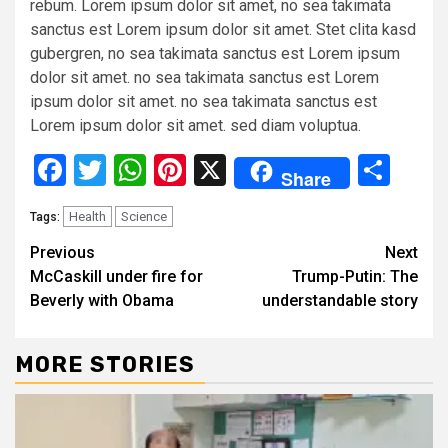
rebum. Lorem ipsum dolor sit amet, no sea takimata
sanctus est Lorem ipsum dolor sit amet. Stet clita kasd
gubergren, no sea takimata sanctus est Lorem ipsum
dolor sit amet. no sea takimata sanctus est Lorem
ipsum dolor sit amet. no sea takimata sanctus est
Lorem ipsum dolor sit amet. sed diam voluptua.
Facebook
Twitter
WhatsApp
Pinterest
X
Sha
Share
Health
Science
Tags:
Continue
Previous
Next
McCaskill under fire for
Trump-Putin: The
Reading
Beverly with Obama
understandable story
MORE STORIES