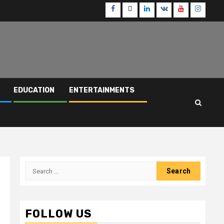
Facebook
Twitter
Linkedin
VK
Youtube
Instagr
EDUCATION
ENTERTAINMENTS
Search
for:
FOLLOW US