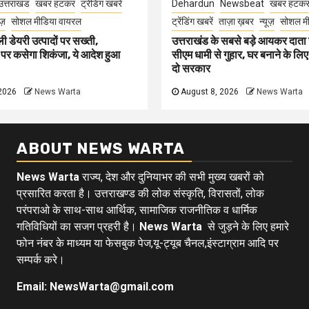
उत्तराखंड
खबर हटकर
ट्रेंडिंग खबरें
Dehardun
Newsbeat
खबर हटक
ूज़
सोशल मीडिया वायरल
ट्रेंडिंग खबरें
ताज़ा ख़बर
न्यूज़
सोशल मी
ली डेयरी उत्पादों पर सख्ती,
उत्तराखंड के सबसे बड़े आयकर दात
 पर कसेगा शिकंजा, ये आदेश हुआ
सीएम धामी से गुहार, घर बनाने के लि
दो सरकार
2026
News Warta
August 8, 2026
News Warta
ABOUT NEWS WARTA
News Warta
राज्य, देश और दुनियाभर की सभी मुख्य खबरों को
प्रसारित करता है। उत्तराखण्ड की लोक संस्कृति, विरासतों, लोक
परंपराओ के साथ-साथ आर्थिक, सामाजिक राजनीतिक व धार्मिक
गतिविधियों का सजग प्रहरी है।
News Warta
से जुड़ने के लिए हमारे
फोन नंबर के माध्यम या फेसबुक पेज,यू-ट्यूब चैनल,इंस्टाग्राम आदि पर
सम्पर्क करे।
Email: NewsWarta@gmail.com