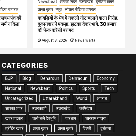
र
Newsbeat
आपका शहर
उत्तराखंड
ट्रेंडिंग खबरें
डिया वायरल
ताज़ा ख़बर
न्यूज़
सोशल मीडिया वायरल
ा ऋषभ पंत की
कांवड़ियों के भेष में नकली नोट चलाने वाला गिरोह,
ए जमीन दिला
दुकानदार ने पकड़ा, झटका देकर भागे, 30 हजार
की फेक करेंसी बरामद
August 8, 2026
News Warta
CATEGORIES
BJP
Blog
Dehardun
Dehradun
Economy
National
Newsbeat
Politics
Sports
Tech
Uncategorized
Uttarakhand
World
अपराध
आपका शहर
उत्तरकाशी
उत्तराखंड
ऋषिकेश
खबर हटकर
चलो चले देवभूमि
चारधाम
चारधाम यात्रा
ट्रेंडिंग खबरें
ताज़ा ख़बर
ताज़ा ख़बरें
दिल्ली
दुर्घटना