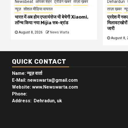
Newsbeat
आपका शहर
ट्रेंडिंग खबरें
ताज़ा ख़बर
Dehardun
न्यूज़
सोशल मीडिया वायरल
ताज़ा ख़बर
न्य
भारत में अब होम एप्लायंसेज भी बेचेगी Xiaomi,
प्रदेश में नक
लॉन्च किया नया Mijia सब-ब्रांड
मिलावटखोरों
जारी
August 8, 2026
News Warta
August 8, 
QUICK CONTACT
Name: न्यूज़ वार्ता
E-Mail: newswarta@gmail.com
Website: www.Newswarta.com
Phone:
Address: Dehradun, uk