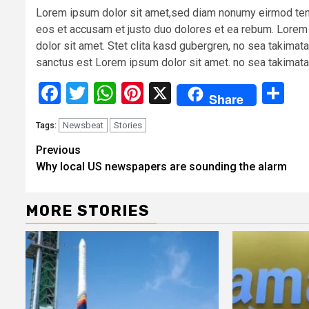
Lorem ipsum dolor sit amet,sed diam nonumy eirmod tempo
eos et accusam et justo duo dolores et ea rebum. Lorem
dolor sit amet. Stet clita kasd gubergren, no sea takima
sanctus est Lorem ipsum dolor sit amet. no sea takimata
Facebook
Twitter
WhatsApp
Pinterest
X
Sh
Share
Newsbeat
Stories
Tags:
Continue
Previous
Why local US newspapers are sounding the alarm
Reading
MORE STORIES