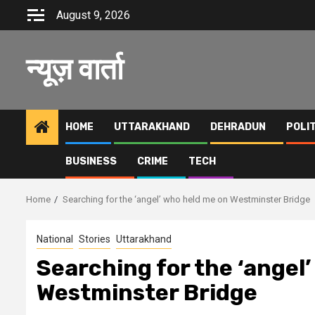
Skip
August 9, 2026
to
content
न्यूज़ वार्ता
HOME
UTTARAKHAND
DEHRADUN
POLI
BUSINESS
CRIME
TECH
Home
Searching for the ‘angel’ who held me on Westminster Bridge
National
Stories
Uttarakhand
Searching for the ‘angel
Westminster Bridge