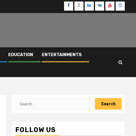
Facebook
Twitter
Linkedin
VK
Youtube
Instagr
EDUCATION
ENTERTAINMENTS
Search
for:
FOLLOW US