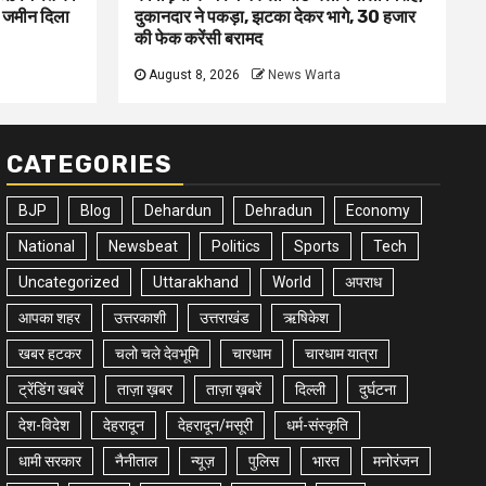
ए जमीन दिला
दुकानदार ने पकड़ा, झटका देकर भागे, 30 हजार
की फेक करेंसी बरामद
August 8, 2026
News Warta
CATEGORIES
BJP
Blog
Dehardun
Dehradun
Economy
National
Newsbeat
Politics
Sports
Tech
Uncategorized
Uttarakhand
World
अपराध
आपका शहर
उत्तरकाशी
उत्तराखंड
ऋषिकेश
खबर हटकर
चलो चले देवभूमि
चारधाम
चारधाम यात्रा
ट्रेंडिंग खबरें
ताज़ा ख़बर
ताज़ा ख़बरें
दिल्ली
दुर्घटना
देश-विदेश
देहरादून
देहरादून/मसूरी
धर्म-संस्कृति
धामी सरकार
नैनीताल
न्यूज़
पुलिस
भारत
मनोरंजन