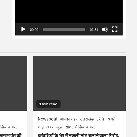
00:00
01:31
1 min read
र
Newsbeat
आपका शहर
उत्तराखंड
ट्रेंडिंग खबरें
डिया वायरल
ताज़ा ख़बर
न्यूज़
सोशल मीडिया वायरल
ा ऋषभ पंत की
कांवड़ियों के भेष में नकली नोट चलाने वाला गिरोह,