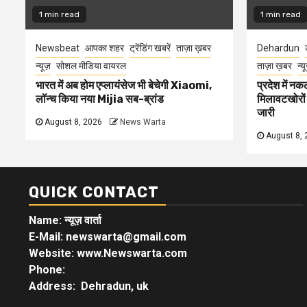
1 min read
1 min read
Newsbeat
आपका शहर
ट्रेंडिंग खबरें
ताज़ा ख़बर
Dehardun
न्यूज़
सोशल मीडिया वायरल
ताज़ा ख़बर
न्य
भारत में अब होम एप्लायंसेज भी बेचेगी Xiaomi,
प्रदेश में नक
लॉन्च किया नया Mijia सब-ब्रांड
मिलावटखोरों
जारी
August 8, 2026
News Warta
August 8, 
QUICK CONTACT
Name: न्यूज़ वार्ता
E-Mail: newswarta@gmail.com
Website: www.Newswarta.com
Phone:
Address: Dehradun, uk