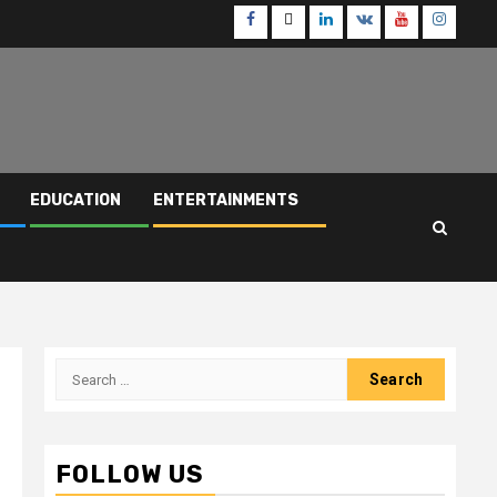
Facebook
Twitter
Linkedin
VK
Youtube
Instagr
EDUCATION
ENTERTAINMENTS
Search
for:
FOLLOW US