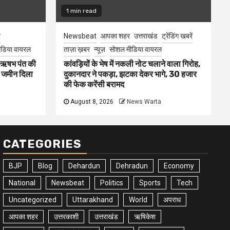
1 min read
र
Newsbeat
आपका शहर
उत्तराखंड
ट्रेंडिंग खबरें
डिया वायरल
ताज़ा ख़बर
न्यूज़
सोशल मीडिया वायरल
ा ऋषभ पंत की
कांवड़ियों के भेष में नकली नोट चलाने वाला गिरोह,
ए जमीन दिला
दुकानदार ने पकड़ा, झटका देकर भागे, 30 हजार
की फेक करेंसी बरामद
August 8, 2026
News Warta
CATEGORIES
BJP
Blog
Dehardun
Dehradun
Economy
National
Newsbeat
Politics
Sports
Tech
Uncategorized
Uttarakhand
World
अपराध
आपका शहर
उत्तरकाशी
उत्तराखंड
ऋषिकेश