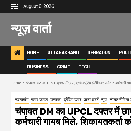
Skip
August 8, 2026
to
content
न्यूज़ वार्ता
HOME
UTTARAKHAND
DEHRADUN
POLI
BUSINESS
CRIME
TECH
Home
चंपावत DM का UPCL दफ्तर में छापा, एग्जीक्यूटिव इंजीनियर समेत 6 कर्मचारी ग
उत्तराखंड
खबर हटकर
चम्पावत
ट्रेंडिंग खबरें
ताज़ा ख़बरें
न्यूज़
सोशल मीडिया 
चंपावत DM का UPCL दफ्तर में छापा
कर्मचारी गायब मिले, शिकायतकर्ता 