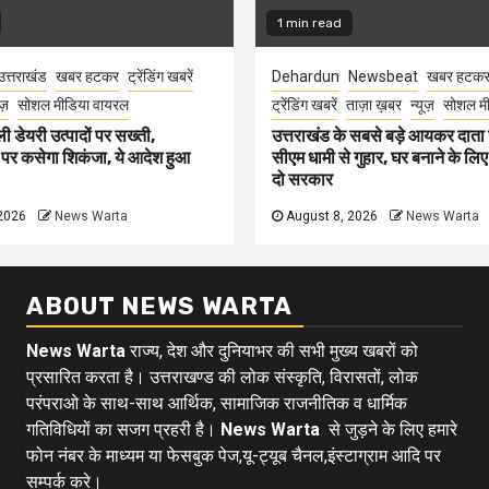
1 min read
उत्तराखंड
खबर हटकर
ट्रेंडिंग खबरें
Dehardun
Newsbeat
खबर हटक
ूज़
सोशल मीडिया वायरल
ट्रेंडिंग खबरें
ताज़ा ख़बर
न्यूज़
सोशल मी
ली डेयरी उत्पादों पर सख्ती,
उत्तराखंड के सबसे बड़े आयकर दात
 पर कसेगा शिकंजा, ये आदेश हुआ
सीएम धामी से गुहार, घर बनाने के लि
दो सरकार
2026
News Warta
August 8, 2026
News Warta
ABOUT NEWS WARTA
News Warta
राज्य, देश और दुनियाभर की सभी मुख्य खबरों को
प्रसारित करता है। उत्तराखण्ड की लोक संस्कृति, विरासतों, लोक
परंपराओ के साथ-साथ आर्थिक, सामाजिक राजनीतिक व धार्मिक
गतिविधियों का सजग प्रहरी है।
News Warta
से जुड़ने के लिए हमारे
फोन नंबर के माध्यम या फेसबुक पेज,यू-ट्यूब चैनल,इंस्टाग्राम आदि पर
सम्पर्क करे।