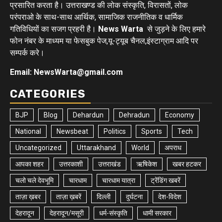
प्रसारित करता है। उत्तराखण्ड की लोक संस्कृति, विरासतों, लोक
परंपराओ के साथ-साथ आर्थिक, सामाजिक राजनीतिक व धार्मिक
गतिविधियों का सजग प्रहरी है।
News Warta
से जुड़ने के लिए हमारे
फोन नंबर के माध्यम या फेसबुक पेज,यू-ट्यूब चैनल,इंस्टाग्राम आदि पर
सम्पर्क करे।
Email: NewsWarta@gmail.com
CATEGORIES
BJP
Blog
Dehardun
Dehradun
Economy
National
Newsbeat
Politics
Sports
Tech
Uncategorized
Uttarakhand
World
अपराध
आपका शहर
उत्तरकाशी
उत्तराखंड
ऋषिकेश
खबर हटकर
चलो चले देवभूमि
चारधाम
चारधाम यात्रा
ट्रेंडिंग खबरें
ताज़ा ख़बर
ताज़ा ख़बरें
दिल्ली
दुर्घटना
देश-विदेश
देहरादून
देहरादून/मसूरी
धर्म-संस्कृति
धामी सरकार