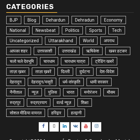
CATEGORIES
BJP
Blog
Dehardun
Dehradun
Economy
National
Newsbeat
Politics
Sports
Tech
Uncategorized
Uttarakhand
World
अपराध
आपका शहर
उत्तरकाशी
उत्तराखंड
ऋषिकेश
खबर हटकर
चलो चले देवभूमि
चारधाम
चारधाम यात्रा
ट्रेंडिंग खबरें
ताज़ा ख़बर
ताज़ा ख़बरें
दिल्ली
दुर्घटना
देश-विदेश
देहरादून
देहरादून/मसूरी
धर्म-संस्कृति
धामी सरकार
नैनीताल
न्यूज़
पुलिस
भारत
मनोरंजन
मौसम
रुद्रपुर
रुद्रप्रयाग
वर्ल्ड न्यूज़
शिक्षा
सोशल मीडिया वायरल
हरिद्वार
हल्द्वानी
Facebook
Twitter
Linkedin
VK
Youtube
Instagram