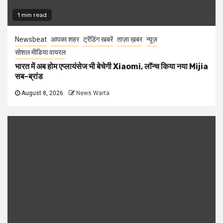
1 min read
Newsbeat
आपका शहर
ट्रेंडिंग खबरें
ताज़ा ख़बर
न्यूज़
सोशल मीडिया वायरल
भारत में अब होम एप्लायंसेज भी बेचेगी Xiaomi, लॉन्च किया नया Mijia
सब-ब्रांड
August 8, 2026
News Warta