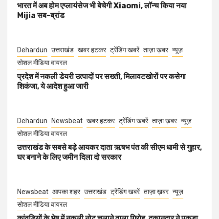
भारत में अब होम एप्लायंसेज भी बेचेगी Xiaomi, लॉन्च किया नया
Mijia सब-ब्रांड
Dehardun
उत्तराखंड
खबर हटकर
ट्रेंडिंग खबरें
ताज़ा ख़बर
न्यूज़
सोशल मीडिया वायरल
प्रदेश में नकली डेयरी उत्पादों पर सख्ती, मिलावटखोरों पर कसेगा
शिकंजा, ये आदेश हुआ जारी
Dehardun
Newsbeat
खबर हटकर
ट्रेंडिंग खबरें
ताज़ा ख़बर
न्यूज़
सोशल मीडिया वायरल
उत्तराखंड के सबसे बड़े आयकर दाता ऋषभ पंत की सीएम धामी से गुहार,
घर बनाने के लिए जमीन दिला दो सरकार
Newsbeat
आपका शहर
उत्तराखंड
ट्रेंडिंग खबरें
ताज़ा ख़बर
न्यूज़
सोशल मीडिया वायरल
कांवड़ियों के भेष में नकली नोट चलाने वाला गिरोह, दुकानदार ने पकड़ा,