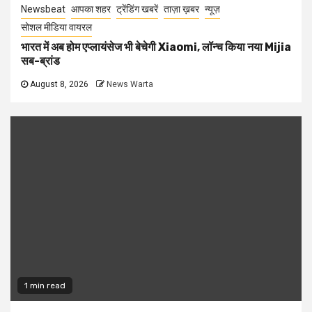
Newsbeat
आपका शहर
ट्रेंडिंग खबरें
ताज़ा ख़बर
न्यूज़
सोशल मीडिया वायरल
भारत में अब होम एप्लायंसेज भी बेचेगी Xiaomi, लॉन्च किया नया Mijia
सब-ब्रांड
August 8, 2026
News Warta
1 min read