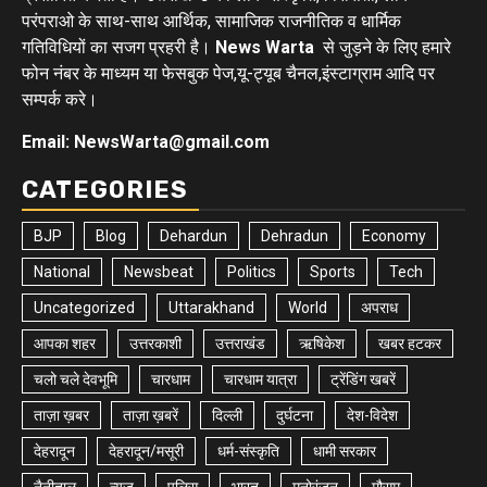
परंपराओ के साथ-साथ आर्थिक, सामाजिक राजनीतिक व धार्मिक
गतिविधियों का सजग प्रहरी है।
News Warta
से जुड़ने के लिए हमारे
फोन नंबर के माध्यम या फेसबुक पेज,यू-ट्यूब चैनल,इंस्टाग्राम आदि पर
सम्पर्क करे।
Email: NewsWarta@gmail.com
CATEGORIES
BJP
Blog
Dehardun
Dehradun
Economy
National
Newsbeat
Politics
Sports
Tech
Uncategorized
Uttarakhand
World
अपराध
आपका शहर
उत्तरकाशी
उत्तराखंड
ऋषिकेश
खबर हटकर
चलो चले देवभूमि
चारधाम
चारधाम यात्रा
ट्रेंडिंग खबरें
ताज़ा ख़बर
ताज़ा ख़बरें
दिल्ली
दुर्घटना
देश-विदेश
देहरादून
देहरादून/मसूरी
धर्म-संस्कृति
धामी सरकार