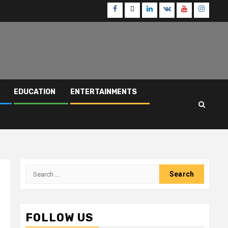
Facebook
Twitter
Linkedin
VK
Youtube
Instagr
EDUCATION
ENTERTAINMENTS
Search
for:
FOLLOW US