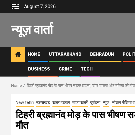
Skip
August 7, 2026
to
content
न्यूज़ वार्ता
HOME
UTTARAKHAND
DEHRADUN
POLI
BUSINESS
CRIME
TECH
Home
टिहरी ब्रह्मानंद मोड़ के पास भीषण सड़क हादसा, डंपर चालक और महिला की मौत
New tehri
उत्तराखंड
खबर हटकर
ताज़ा ख़बरें
दुर्घटना
न्यूज़
सोशल मीडिया 
टिहरी ब्रह्मानंद मोड़ के पास भीषण
मौत