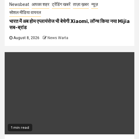
Newsbeat
आपका शहर
ट्रेंडिंग खबरें
ताज़ा ख़बर
न्यूज़
सोशल मीडिया वायरल
भारत में अब होम एप्लायंसेज भी बेचेगी Xiaomi, लॉन्च किया नया Mijia
सब-ब्रांड
August 8, 2026
News Warta
1 min read