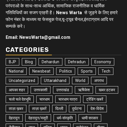
परंपराओ के साथ-साथ आर्थिक, सामाजिक राजनीतिक व धार्मिक
गतिविधियों का सजग प्रहरी है।
News Warta
से जुड़ने के लिए हमारे
फोन नंबर के माध्यम या फेसबुक पेज,यू-ट्यूब चैनल,इंस्टाग्राम आदि पर
सम्पर्क करे।
Email: NewsWarta@gmail.com
CATEGORIES
BJP
Blog
Dehardun
Dehradun
Economy
National
Newsbeat
Politics
Sports
Tech
Uncategorized
Uttarakhand
World
अपराध
आपका शहर
उत्तरकाशी
उत्तराखंड
ऋषिकेश
खबर हटकर
चलो चले देवभूमि
चारधाम
चारधाम यात्रा
ट्रेंडिंग खबरें
ताज़ा ख़बर
ताज़ा ख़बरें
दिल्ली
दुर्घटना
देश-विदेश
देहरादून
देहरादून/मसूरी
धर्म-संस्कृति
धामी सरकार