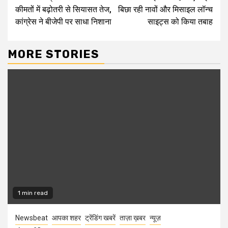
Reading
कीमतों में बढ़ोतरी से सियासत तेज,
बिछा रही नावों और मिसाइल लॉन्च
कांग्रेस ने बीजेपी पर साधा निशाना
साइट्स को किया तबाह
MORE STORIES
1 min read
Newsbeat
आपका शहर
ट्रेंडिंग खबरें
ताज़ा ख़बर
न्यूज़