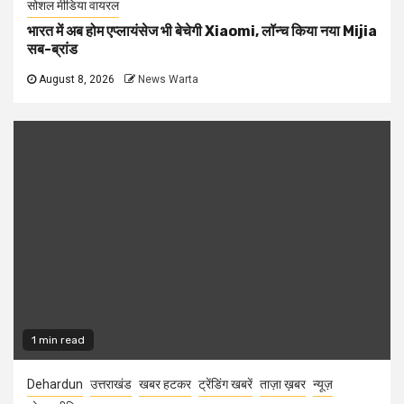
सोशल मीडिया वायरल
भारत में अब होम एप्लायंसेज भी बेचेगी Xiaomi, लॉन्च किया नया Mijia
सब-ब्रांड
August 8, 2026
News Warta
1 min read
Dehardun
उत्तराखंड
खबर हटकर
ट्रेंडिंग खबरें
ताज़ा ख़बर
न्यूज़