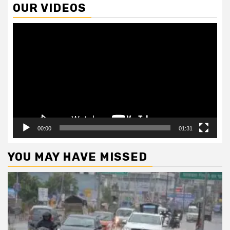
OUR VIDEOS
Video
Player
00:00
01:31
YOU MAY HAVE MISSED