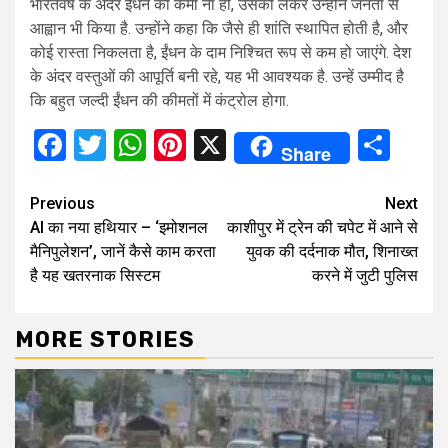
भारतवर्ष के अंदर ईंधन की कमी ना हो, उसको लेकर उन्होंने जनता से
आह्वान भी किया है. उन्होंने कहा कि जैसे ही शांति स्थापित होती है, और
कोई रास्ता निकलता है, ईंधन के दाम निश्चित रूप से कम हो जाएंगे. देश
के अंदर वस्तुओं की आपूर्ति बनी रहे, यह भी आवश्यक है. उन्हें उम्मीद है
कि बहुत जल्दी ईंधन की कीमतों में कंट्रोल होगा.
Facebook
Twitter
WhatsApp
Pinterest
X
Sha
Share
Continue
Previous
Next
AI का नया हथियार – ‘इमोशनल
काशीपुर में ट्रेन की चपेट में आने से
Reading
मैनिपुलेशन’, जानें कैसे काम करता
युवक की दर्दनाक मौत, शिनाख्त
है यह खतरनाक सिस्टम
करने में जुटी पुलिस
MORE STORIES