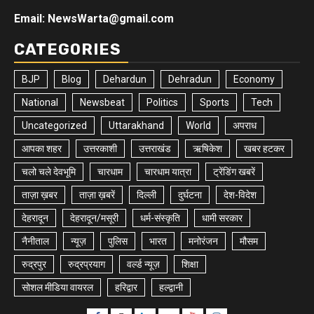
Email: NewsWarta@gmail.com
CATEGORIES
BJP
Blog
Dehardun
Dehradun
Economy
National
Newsbeat
Politics
Sports
Tech
Uncategorized
Uttarakhand
World
अपराध
आपका शहर
उत्तरकाशी
उत्तराखंड
ऋषिकेश
खबर हटकर
चलो चले देवभूमि
चारधाम
चारधाम यात्रा
ट्रेंडिंग खबरें
ताज़ा ख़बर
ताज़ा ख़बरें
दिल्ली
दुर्घटना
देश-विदेश
देहरादून
देहरादून/मसूरी
धर्म-संस्कृति
धामी सरकार
नैनीताल
न्यूज़
पुलिस
भारत
मनोरंजन
मौसम
रुद्रपुर
रुद्रप्रयाग
वर्ल्ड न्यूज़
शिक्षा
सोशल मीडिया वायरल
हरिद्वार
हल्द्वानी