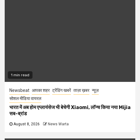
1 min read
Newsbeat
आपका शहर
ट्रेंडिंग खबरें
ताज़ा ख़बर
न्यूज़
सोशल मीडिया वायरल
भारत में अब होम एप्लायंसेज भी बेचेगी Xiaomi, लॉन्च किया नया Mijia
सब-ब्रांड
August 8, 2026
News Warta