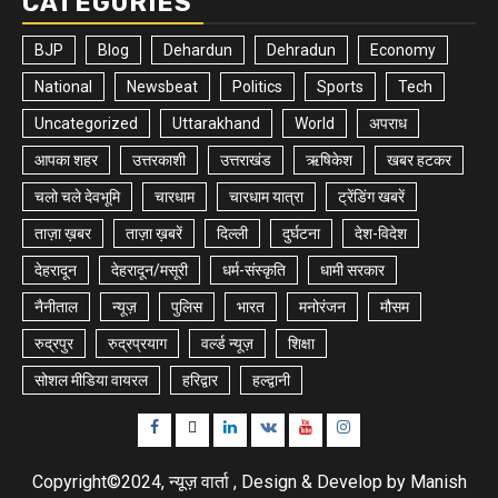
CATEGORIES
BJP
Blog
Dehardun
Dehradun
Economy
National
Newsbeat
Politics
Sports
Tech
Uncategorized
Uttarakhand
World
अपराध
आपका शहर
उत्तरकाशी
उत्तराखंड
ऋषिकेश
खबर हटकर
चलो चले देवभूमि
चारधाम
चारधाम यात्रा
ट्रेंडिंग खबरें
ताज़ा ख़बर
ताज़ा ख़बरें
दिल्ली
दुर्घटना
देश-विदेश
देहरादून
देहरादून/मसूरी
धर्म-संस्कृति
धामी सरकार
नैनीताल
न्यूज़
पुलिस
भारत
मनोरंजन
मौसम
रुद्रपुर
रुद्रप्रयाग
वर्ल्ड न्यूज़
शिक्षा
सोशल मीडिया वायरल
हरिद्वार
हल्द्वानी
Facebook
Twitter
Linkedin
VK
Youtube
Instagram
Copyright©2024, न्यूज़ वार्ता , Design & Develop by Manish