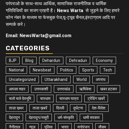
परंपराओ के साथ-साथ आर्थिक, सामाजिक राजनीतिक व धार्मिक
गतिविधियों का सजग प्रहरी है।
News Warta
से जुड़ने के लिए हमारे
फोन नंबर के माध्यम या फेसबुक पेज,यू-ट्यूब चैनल,इंस्टाग्राम आदि पर
सम्पर्क करे।
Email: NewsWarta@gmail.com
CATEGORIES
BJP
Blog
Dehardun
Dehradun
Economy
National
Newsbeat
Politics
Sports
Tech
Uncategorized
Uttarakhand
World
अपराध
आपका शहर
उत्तरकाशी
उत्तराखंड
ऋषिकेश
खबर हटकर
चलो चले देवभूमि
चारधाम
चारधाम यात्रा
ट्रेंडिंग खबरें
ताज़ा ख़बर
ताज़ा ख़बरें
दिल्ली
दुर्घटना
देश-विदेश
देहरादून
देहरादून/मसूरी
धर्म-संस्कृति
धामी सरकार
नैनीताल
न्यूज़
पुलिस
भारत
मनोरंजन
मौसम