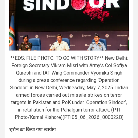
**EDS: FILE PHOTO; TO GO WITH STORY** New Delhi:
Foreign Secretary Vikram Misri with Army’s Col Sofiya
Qureshi and IAF Wing Commander Vyomika Singh
during a press conference regarding ‘Operation
Sindoor’, in New Delhi, Wednesday, May 7, 2025. Indian
armed forces carried out missile strikes on terror
targets in Pakistan and PoK under ‘Operation Sindoor’,
in retaliation for the Pahalgam terror attack. (PTI
Photo/Kamal Kishore)(PTI05_06_2026_000022B)
ड्रोन का किया गया उपयोग