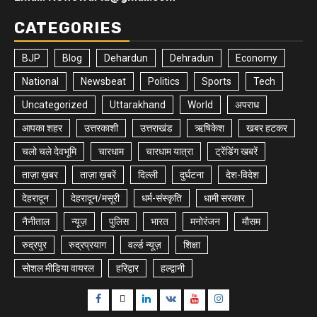
CATEGORIES
BJP
Blog
Dehardun
Dehradun
Economy
National
Newsbeat
Politics
Sports
Tech
Uncategorized
Uttarakhand
World
अपराध
आपका शहर
उत्तरकाशी
उत्तराखंड
ऋषिकेश
खबर हटकर
चलो चले देवभूमि
चारधाम
चारधाम यात्रा
ट्रेंडिंग खबरें
ताज़ा ख़बर
ताज़ा ख़बरें
दिल्ली
दुर्घटना
देश-विदेश
देहरादून
देहरादून/मसूरी
धर्म-संस्कृति
धामी सरकार
नैनीताल
न्यूज़
पुलिस
भारत
मनोरंजन
मौसम
रुद्रपुर
रुद्रप्रयाग
वर्ल्ड न्यूज़
शिक्षा
सोशल मीडिया वायरल
हरिद्वार
हल्द्वानी
Facebook
Twitter
Linkedin
VK
Youtube
Instagram