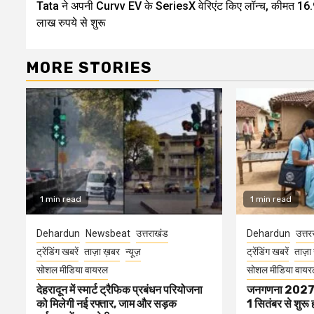
Tata ने अपनी Curvv EV के SeriesX वेरिएंट किए लॉन्च, कीमत 16
Reading
लाख रुपये से शुरू
MORE STORIES
1 min read
1 min read
Dehardun
Newsbeat
उत्तराखंड
Dehardun
उत्त
ट्रेंडिंग खबरें
ताज़ा ख़बर
न्यूज़
ट्रेंडिंग खबरें
ताज़ा
सोशल मीडिया वायरल
सोशल मीडिया वायर
देहरादून में स्मार्ट ट्रैफिक प्रबंधन परियोजना
जनगणना 2027 की 
को मिलेगी नई रफ्तार, जाम और सड़क
1 सितंबर से शुरू