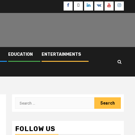
Facebook
Twitter
Linkedin
VK
Youtube
Instagr
EDUCATION
ENTERTAINMENTS
Search
for:
FOLLOW US