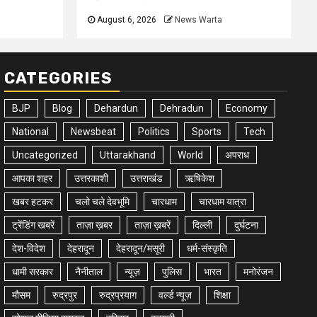
August 6, 2026
News Warta
CATEGORIES
BJP
Blog
Dehardun
Dehradun
Economy
National
Newsbeat
Politics
Sports
Tech
Uncategorized
Uttarakhand
World
अपराध
आपका शहर
उत्तरकाशी
उत्तराखंड
ऋषिकेश
खबर हटकर
चलो चले देवभूमि
चारधाम
चारधाम यात्रा
ट्रेंडिंग खबरें
ताज़ा ख़बर
ताज़ा ख़बरें
दिल्ली
दुर्घटना
देश-विदेश
देहरादून
देहरादून/मसूरी
धर्म-संस्कृति
धामी सरकार
नैनीताल
न्यूज़
पुलिस
भारत
मनोरंजन
मौसम
रुद्रपुर
रुद्रप्रयाग
वर्ल्ड न्यूज़
शिक्षा