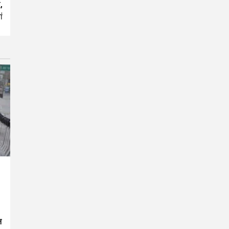
,
ं
न