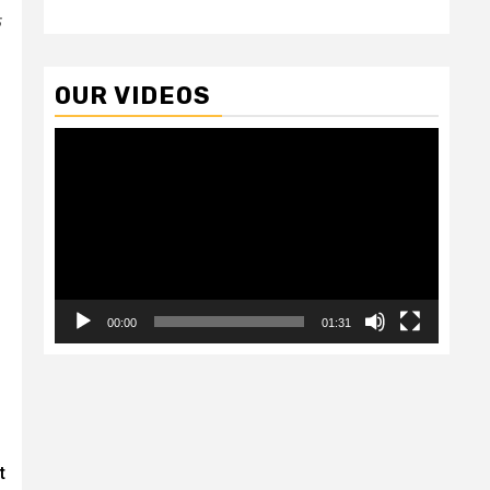
फ
OUR VIDEOS
Video
Player
00:00
01:31
t