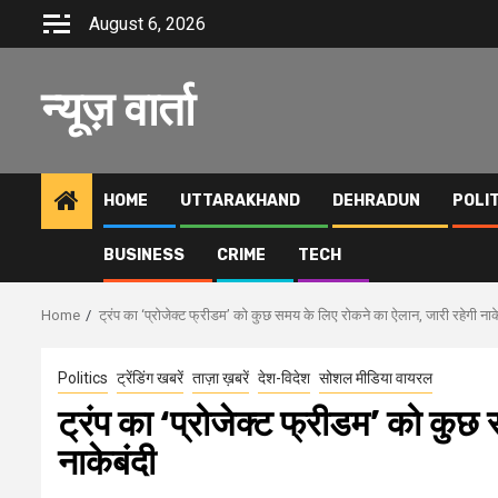
Skip
August 6, 2026
to
content
न्यूज़ वार्ता
HOME
UTTARAKHAND
DEHRADUN
POLI
BUSINESS
CRIME
TECH
Home
ट्रंप का ‘प्रोजेक्ट फ्रीडम’ को कुछ समय के लिए रोकने का ऐलान, जारी रहेगी नाक
Politics
ट्रेंडिंग खबरें
ताज़ा ख़बरें
देश-विदेश
सोशल मीडिया वायरल
ट्रंप का ‘प्रोजेक्ट फ्रीडम’ को कुछ
नाकेबंदी