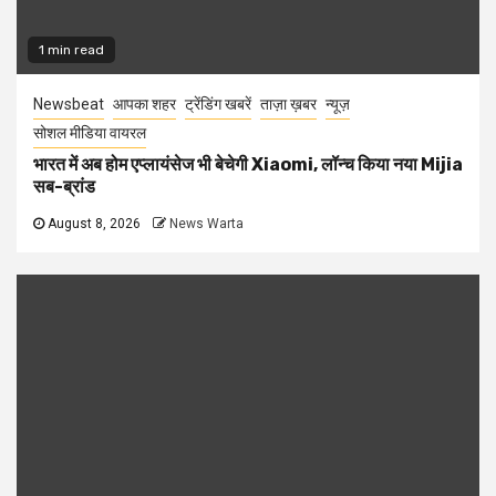
1 min read
Newsbeat
आपका शहर
ट्रेंडिंग खबरें
ताज़ा ख़बर
न्यूज़
सोशल मीडिया वायरल
भारत में अब होम एप्लायंसेज भी बेचेगी Xiaomi, लॉन्च किया नया Mijia
सब-ब्रांड
August 8, 2026
News Warta