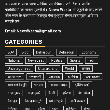
परंपराओ के साथ-साथ आर्थिक, सामाजिक राजनीतिक व धार्मिक
गतिविधियों का सजग प्रहरी है।
News Warta
से जुड़ने के लिए हमारे
फोन नंबर के माध्यम या फेसबुक पेज,यू-ट्यूब चैनल,इंस्टाग्राम आदि पर
सम्पर्क करे।
Email: NewsWarta@gmail.com
CATEGORIES
BJP
Blog
Dehardun
Dehradun
Economy
National
Newsbeat
Politics
Sports
Tech
Uncategorized
Uttarakhand
World
अपराध
आपका शहर
उत्तरकाशी
उत्तराखंड
ऋषिकेश
खबर हटकर
चलो चले देवभूमि
चारधाम
चारधाम यात्रा
ट्रेंडिंग खबरें
ताज़ा ख़बर
ताज़ा ख़बरें
दिल्ली
दुर्घटना
देश-विदेश
देहरादून
देहरादून/मसूरी
धर्म-संस्कृति
धामी सरकार
नैनीताल
न्यूज़
पुलिस
भारत
मनोरंजन
मौसम