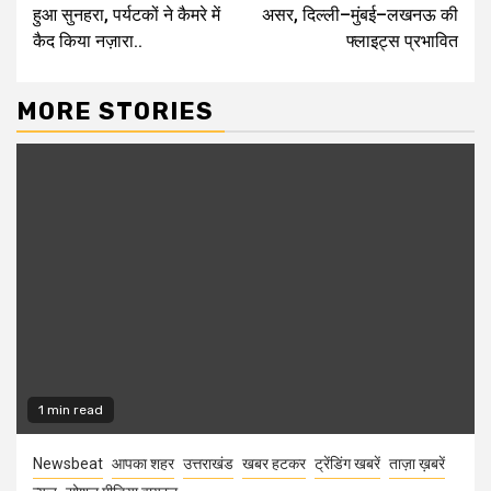
Reading
हुआ सुनहरा, पर्यटकों ने कैमरे में
असर, दिल्ली–मुंबई–लखनऊ की
कैद किया नज़ारा..
फ्लाइट्स प्रभावित
MORE STORIES
1 min read
Newsbeat
आपका शहर
उत्तराखंड
खबर हटकर
ट्रेंडिंग खबरें
ताज़ा ख़बरें