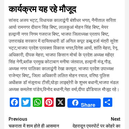
कार्यक्रम यह रहे मौजूद
सांसद अजय भट्ट, विधायक कालाढूंगी बंशीधर भगत, नैनीताल सरिता
आर्या रामनगर दीवान सिंह बिष्ट, लालकुआं मोहन सिंह बिष्ट, मेयर
हल्द्वानी नगर निगम गजराज बिष्ट, भाजपा जिलाध्यक्ष प्रताप बिष्ट,
उत्तराखंड सरकार में दायित्वधारी डॉ अनिल कपूर डब्बू,दर्जा मंत्री सुरेश
भट्ट,भाजपा प्रदेश प्रवक्ता विकास भगत,दिनेश आर्या, शांति मेहरा, रेनू
अधिकारी, दीपक मेहरा, भाजपा किसान मोर्चा के प्रदेश अध्यक्ष महेंद्र
सिंह नेगी,ब्लॉक प्रमुख कोटाबाग मनीषा जंतवाल, हल्द्वानी मंजू गौड़,
अध्यक्ष नगर पालिका कालाढूंगी रेखा कत्यूरा, भाजपा प्रदेश उपाध्यक्ष
राजेन्द्र बिष्ट,, जिला अधिकारी ललित मोहन रयाल, वरिष्ठ पुलिस
अधीक्षक डॉ मंजूनाथ टीसी,घोड़ा लाइब्रेरी के शुभम बधानी,भाजपा मंडल
अध्यक्ष कमलेश पांडेय,विनोद बधानी,नेहा वर्मा,दीपा ढौडियाल मौजूद रहे।
Facebook
Twitter
WhatsApp
Pinterest
X
Sha
Share
Continue
Previous
Next
चकराता में शाम होते ही आसमान
देहरादून एयरपोर्ट पर कोहरे का