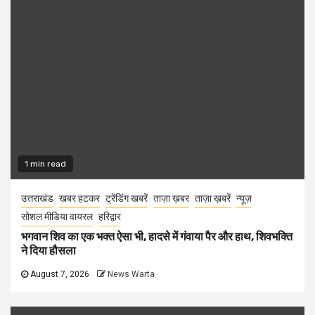
1 min read
उत्तराखंड
खबर हटकर
ट्रेंडिंग खबरें
ताज़ा ख़बर
ताज़ा ख़बरें
न्यूज़
सोशल मीडिया वायरल
हरिद्वार
भगवान शिव का एक भक्त ऐसा भी, हादसे में गंवाया पैर और हाथ, शिवभक्ति
ने दिया हौसला
August 7, 2026
News Warta