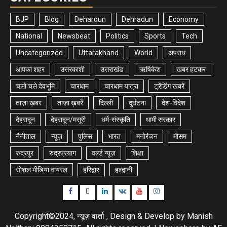
BJP
Blog
Dehardun
Dehradun
Economy
National
Newsbeat
Politics
Sports
Tech
Uncategorized
Uttarakhand
World
अपराध
आपका शहर
उत्तरकाशी
उत्तराखंड
ऋषिकेश
खबर हटकर
चलो चले देवभूमि
चारधाम
चारधाम यात्रा
ट्रेंडिंग खबरें
ताज़ा ख़बर
ताज़ा ख़बरें
दिल्ली
दुर्घटना
देश-विदेश
देहरादून
देहरादून/मसूरी
धर्म-संस्कृति
धामी सरकार
नैनीताल
न्यूज़
पुलिस
भारत
मनोरंजन
मौसम
रुद्रपुर
रुद्रप्रयाग
वर्ल्ड न्यूज़
शिक्षा
सोशल मीडिया वायरल
हरिद्वार
हल्द्वानी
Facebook
Twitter
Linkedin
VK
Youtube
Instagram
Copyright©2024, न्यूज़ वार्ता , Design & Develop by Manish