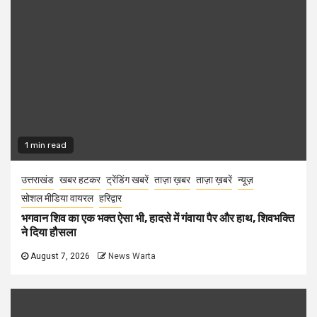
1 min read
उत्तराखंड
खबर हटकर
ट्रेंडिंग खबरें
ताज़ा ख़बर
ताज़ा ख़बरें
न्यूज़
सोशल मीडिया वायरल
हरिद्वार
भगवान शिव का एक भक्त ऐसा भी, हादसे में गंवाया पैर और हाथ, शिवभक्ति
ने दिया हौसला
August 7, 2026
News Warta