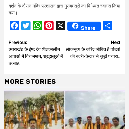
दर्शन के दौरान मंदिर प्रशासन द्वारा मुख्यमंत्री का विधिवत स्वागत किया
गया।
Facebook
Twitter
WhatsApp
Pinterest
X
Sha
Share
Continue
Previous
Next
उतराखंड के ईष्ट देव शीतकालीन
लोकनृत्य के जरिए जीवित है पांडवों
Reading
आवासों में विराजमान, श्रद्धालुओं में
की बदरी-केदार से जुड़ी परंपरा..
उत्साह..
MORE STORIES