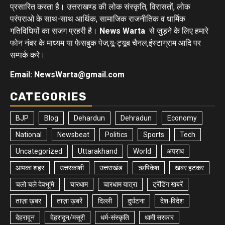
प्रसारित करता है। उत्तराखण्ड की लोक संस्कृति, विरासतों, लोक
परंपराओ के साथ-साथ आर्थिक, सामाजिक राजनीतिक व धार्मिक
गतिविधियों का सजग प्रहरी है।
News Warta
से जुड़ने के लिए हमारे
फोन नंबर के माध्यम या फेसबुक पेज,यू-ट्यूब चैनल,इंस्टाग्राम आदि पर
सम्पर्क करे।
Email: NewsWarta@gmail.com
CATEGORIES
BJP
Blog
Dehardun
Dehradun
Economy
National
Newsbeat
Politics
Sports
Tech
Uncategorized
Uttarakhand
World
अपराध
आपका शहर
उत्तरकाशी
उत्तराखंड
ऋषिकेश
खबर हटकर
चलो चले देवभूमि
चारधाम
चारधाम यात्रा
ट्रेंडिंग खबरें
ताज़ा ख़बर
ताज़ा ख़बरें
दिल्ली
दुर्घटना
देश-विदेश
देहरादून
देहरादून/मसूरी
धर्म-संस्कृति
धामी सरकार