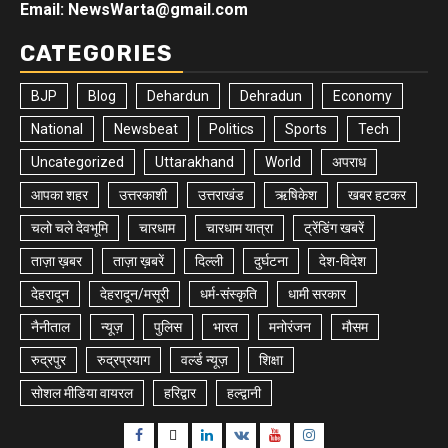
Email: NewsWarta@gmail.com
CATEGORIES
BJP
Blog
Dehardun
Dehradun
Economy
National
Newsbeat
Politics
Sports
Tech
Uncategorized
Uttarakhand
World
अपराध
आपका शहर
उत्तरकाशी
उत्तराखंड
ऋषिकेश
खबर हटकर
चलो चले देवभूमि
चारधाम
चारधाम यात्रा
ट्रेंडिंग खबरें
ताज़ा ख़बर
ताज़ा ख़बरें
दिल्ली
दुर्घटना
देश-विदेश
देहरादून
देहरादून/मसूरी
धर्म-संस्कृति
धामी सरकार
नैनीताल
न्यूज़
पुलिस
भारत
मनोरंजन
मौसम
रुद्रपुर
रुद्रप्रयाग
वर्ल्ड न्यूज़
शिक्षा
सोशल मीडिया वायरल
हरिद्वार
हल्द्वानी
Facebook
Twitter
Linkedin
VK
Youtube
Instagram