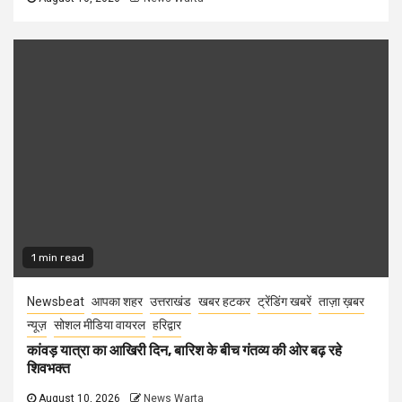
1 min read
Newsbeat
आपका शहर
उत्तराखंड
खबर हटकर
ट्रेंडिंग खबरें
ताज़ा ख़बर
न्यूज़
सोशल मीडिया वायरल
हरिद्वार
कांवड़ यात्रा का आखिरी दिन, बारिश के बीच गंतव्य की ओर बढ़ रहे
शिवभक्त
August 10, 2026
News Warta