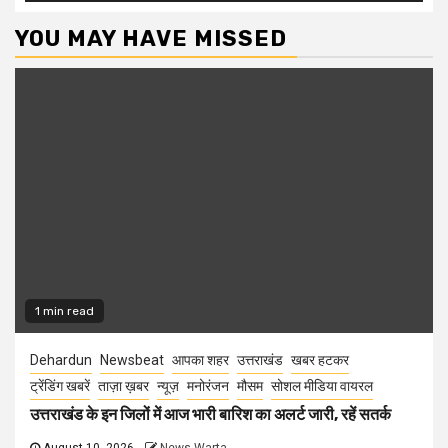
YOU MAY HAVE MISSED
1 min read
Dehardun
Newsbeat
आपका शहर
उत्तराखंड
खबर हटकर
ट्रेंडिंग खबरें
ताज़ा ख़बर
न्यूज़
मनोरंजन
मौसम
सोशल मीडिया वायरल
उत्तराखंड के इन जिलों में आज भारी बारिश का अलर्ट जारी, रहें सतर्क
August 10, 2026
News Warta