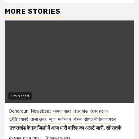
MORE STORIES
1 min read
Dehardun
Newsbeat
आपका शहर
उत्तराखंड
खबर हटकर
ट्रेंडिंग खबरें
ताज़ा ख़बर
न्यूज़
मनोरंजन
मौसम
सोशल मीडिया वायरल
उत्तराखंड के इन जिलों में आज भारी बारिश का अलर्ट जारी, रहें सतर्क
August 10, 2026
News Warta