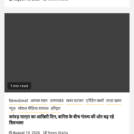
1 min read
Newsbeat
आपका शहर
उत्तराखंड
खबर हटकर
ट्रेंडिंग खबरें
ताज़ा ख़बर
न्यूज़
सोशल मीडिया वायरल
हरिद्वार
कांवड़ यात्रा का आखिरी दिन, बारिश के बीच गंतव्य की ओर बढ़ रहे
शिवभक्त
August 10, 2026
News Warta