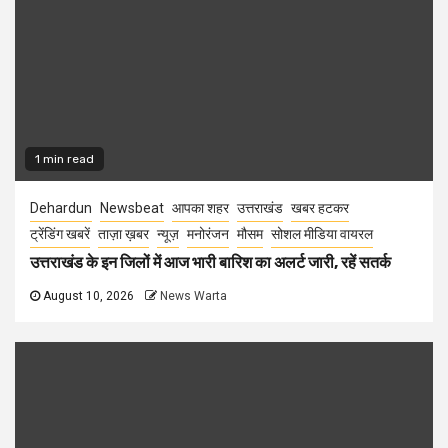
1 min read
Dehardun
Newsbeat
आपका शहर
उत्तराखंड
खबर हटकर
ट्रेंडिंग खबरें
ताज़ा ख़बर
न्यूज़
मनोरंजन
मौसम
सोशल मीडिया वायरल
उत्तराखंड के इन जिलों में आज भारी बारिश का अलर्ट जारी, रहें सतर्क
August 10, 2026
News Warta