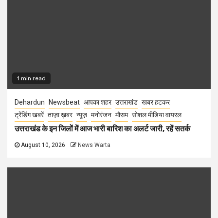
1 min read
Dehardun
Newsbeat
आपका शहर
उत्तराखंड
खबर हटकर
ट्रेंडिंग खबरें
ताज़ा ख़बर
न्यूज़
मनोरंजन
मौसम
सोशल मीडिया वायरल
उत्तराखंड के इन जिलों में आज भारी बारिश का अलर्ट जारी, रहें सतर्क
August 10, 2026
News Warta