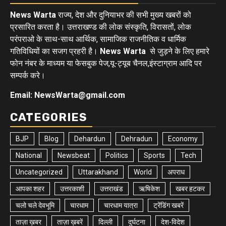
News Warta
राज्य, देश और दुनियाभर की सभी मुख्य खबरों को
प्रसारित करता है। उत्तराखण्ड की लोक संस्कृति, विरासतों, लोक
परंपराओ के साथ-साथ आर्थिक, सामाजिक राजनीतिक व धार्मिक
गतिविधियों का सजग प्रहरी है।
News Warta
से जुड़ने के लिए हमारे
फोन नंबर के माध्यम या फेसबुक पेज,यू-ट्यूब चैनल,इंस्टाग्राम आदि पर
सम्पर्क करे।
Email: NewsWarta@gmail.com
CATEGORIES
BJP
Blog
Dehardun
Dehradun
Economy
National
Newsbeat
Politics
Sports
Tech
Uncategorized
Uttarakhand
World
अपराध
आपका शहर
उत्तरकाशी
उत्तराखंड
ऋषिकेश
खबर हटकर
चलो चले देवभूमि
चारधाम
चारधाम यात्रा
ट्रेंडिंग खबरें
ताज़ा ख़बर
ताज़ा ख़बरें
दिल्ली
दुर्घटना
देश-विदेश