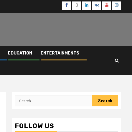
Facebook
Twitter
Linkedin
VK
Youtube
Instagr
EDUCATION
ENTERTAINMENTS
Search
for:
FOLLOW US