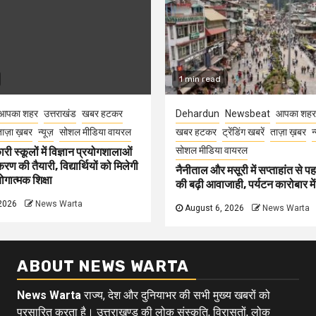
1 min read
आपका शहर
उत्तराखंड
खबर हटकर
Dehardun
Newsbeat
आपका शहर
ाज़ा ख़बर
न्यूज़
सोशल मीडिया वायरल
खबर हटकर
ट्रेंडिंग खबरें
ताज़ा ख़बर
न
सोशल मीडिया वायरल
री स्कूलों में विज्ञान प्रयोगशालाओं
 की तैयारी, विद्यार्थियों को मिलेगी
नैनीताल और मसूरी में सप्ताहांत से पह
गात्मक शिक्षा
की बढ़ी आवाजाही, पर्यटन कारोबार म
2026
News Warta
August 6, 2026
News Warta
ABOUT NEWS WARTA
News Warta
राज्य, देश और दुनियाभर की सभी मुख्य खबरों को
प्रसारित करता है। उत्तराखण्ड की लोक संस्कृति, विरासतों, लोक