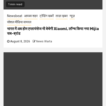
1 min read
Newsbeat
आपका शहर
ट्रेंडिंग खबरें
ताज़ा ख़बर
न्यूज़
सोशल मीडिया वायरल
भारत में अब होम एप्लायंसेज भी बेचेगी Xiaomi, लॉन्च किया नया Mijia
सब-ब्रांड
August 8, 2026
News Warta