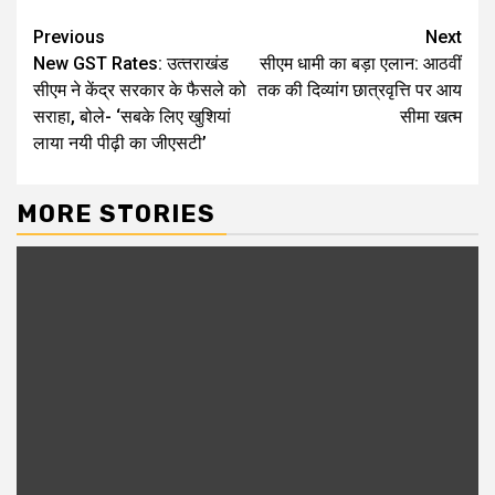
Continue
Previous
Next
New GST Rates: उत्‍तराखंड
सीएम धामी का बड़ा एलान: आठवीं
Reading
सीएम ने केंद्र सरकार के फैसले को
तक की दिव्यांग छात्रवृत्ति पर आय
सराहा, बोले- ‘सबके लिए खुशियां
सीमा खत्म
लाया नयी पीढ़ी का जीएसटी’
MORE STORIES