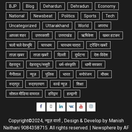
BJP
Blog
Dehardun
Dehradun
Economy
National
Newsbeat
Politics
Sports
Tech
Uncategorized
Uttarakhand
World
अपराध
आपका शहर
उत्तरकाशी
उत्तराखंड
ऋषिकेश
खबर हटकर
चलो चले देवभूमि
चारधाम
चारधाम यात्रा
ट्रेंडिंग खबरें
ताज़ा ख़बर
ताज़ा ख़बरें
दिल्ली
दुर्घटना
देश-विदेश
देहरादून
देहरादून/मसूरी
धर्म-संस्कृति
धामी सरकार
नैनीताल
न्यूज़
पुलिस
भारत
मनोरंजन
मौसम
रुद्रपुर
रुद्रप्रयाग
वर्ल्ड न्यूज़
शिक्षा
सोशल मीडिया वायरल
हरिद्वार
हल्द्वानी
Facebook
Twitter
Linkedin
VK
Youtube
Instagram
Copyright©2024, न्यूज़ वार्ता , Design & Develop by Manish
Naithani 9084358715. All rights reserved.
|
Newsphere
by AF