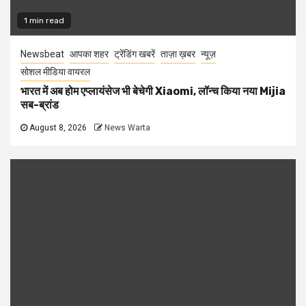
1 min read
Newsbeat
आपका शहर
ट्रेंडिंग खबरें
ताज़ा ख़बर
न्यूज़
सोशल मीडिया वायरल
भारत में अब होम एप्लायंसेज भी बेचेगी Xiaomi, लॉन्च किया नया Mijia
सब-ब्रांड
August 8, 2026
News Warta