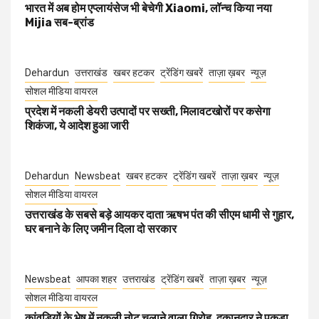
भारत में अब होम एप्लायंसेज भी बेचेगी Xiaomi, लॉन्च किया नया
Mijia सब-ब्रांड
Dehardun
उत्तराखंड
खबर हटकर
ट्रेंडिंग खबरें
ताज़ा ख़बर
न्यूज़
सोशल मीडिया वायरल
प्रदेश में नकली डेयरी उत्पादों पर सख्ती, मिलावटखोरों पर कसेगा
शिकंजा, ये आदेश हुआ जारी
Dehardun
Newsbeat
खबर हटकर
ट्रेंडिंग खबरें
ताज़ा ख़बर
न्यूज़
सोशल मीडिया वायरल
उत्तराखंड के सबसे बड़े आयकर दाता ऋषभ पंत की सीएम धामी से गुहार,
घर बनाने के लिए जमीन दिला दो सरकार
Newsbeat
आपका शहर
उत्तराखंड
ट्रेंडिंग खबरें
ताज़ा ख़बर
न्यूज़
सोशल मीडिया वायरल
कांवड़ियों के भेष में नकली नोट चलाने वाला गिरोह, दुकानदार ने पकड़ा,