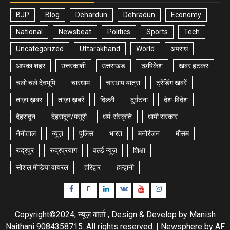
BJP
Blog
Dehardun
Dehradun
Economy
National
Newsbeat
Politics
Sports
Tech
Uncategorized
Uttarakhand
World
अपराध
आपका शहर
उत्तरकाशी
उत्तराखंड
ऋषिकेश
खबर हटकर
चलो चले देवभूमि
चारधाम
चारधाम यात्रा
ट्रेंडिंग खबरें
ताज़ा ख़बर
ताज़ा ख़बरें
दिल्ली
दुर्घटना
देश-विदेश
देहरादून
देहरादून/मसूरी
धर्म-संस्कृति
धामी सरकार
नैनीताल
न्यूज़
पुलिस
भारत
मनोरंजन
मौसम
रुद्रपुर
रुद्रप्रयाग
वर्ल्ड न्यूज़
शिक्षा
सोशल मीडिया वायरल
हरिद्वार
हल्द्वानी
Facebook
Twitter
Linkedin
VK
Youtube
Instagram
Copyright©2024, न्यूज़ वार्ता , Design & Develop by Manish
Naithani 9084358715. All rights reserved.
|
Newsphere
by AF