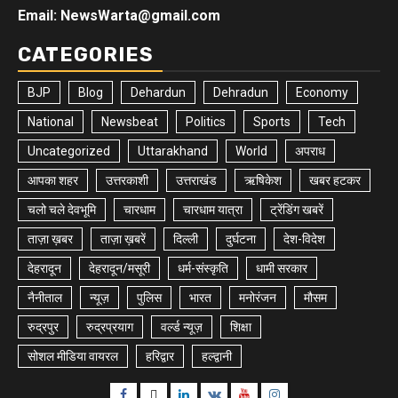
Email: NewsWarta@gmail.com
CATEGORIES
BJP
Blog
Dehardun
Dehradun
Economy
National
Newsbeat
Politics
Sports
Tech
Uncategorized
Uttarakhand
World
अपराध
आपका शहर
उत्तरकाशी
उत्तराखंड
ऋषिकेश
खबर हटकर
चलो चले देवभूमि
चारधाम
चारधाम यात्रा
ट्रेंडिंग खबरें
ताज़ा ख़बर
ताज़ा ख़बरें
दिल्ली
दुर्घटना
देश-विदेश
देहरादून
देहरादून/मसूरी
धर्म-संस्कृति
धामी सरकार
नैनीताल
न्यूज़
पुलिस
भारत
मनोरंजन
मौसम
रुद्रपुर
रुद्रप्रयाग
वर्ल्ड न्यूज़
शिक्षा
सोशल मीडिया वायरल
हरिद्वार
हल्द्वानी
Facebook
Twitter
Linkedin
VK
Youtube
Instagram