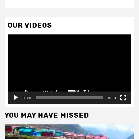
OUR VIDEOS
Video
Player
00:00
01:31
YOU MAY HAVE MISSED