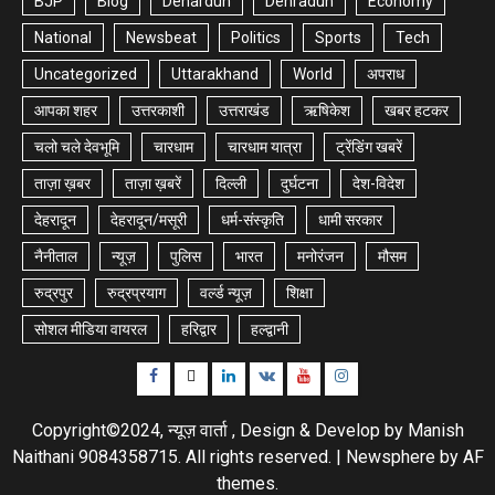
BJP
Blog
Dehardun
Dehradun
Economy
National
Newsbeat
Politics
Sports
Tech
Uncategorized
Uttarakhand
World
अपराध
आपका शहर
उत्तरकाशी
उत्तराखंड
ऋषिकेश
खबर हटकर
चलो चले देवभूमि
चारधाम
चारधाम यात्रा
ट्रेंडिंग खबरें
ताज़ा ख़बर
ताज़ा ख़बरें
दिल्ली
दुर्घटना
देश-विदेश
देहरादून
देहरादून/मसूरी
धर्म-संस्कृति
धामी सरकार
नैनीताल
न्यूज़
पुलिस
भारत
मनोरंजन
मौसम
रुद्रपुर
रुद्रप्रयाग
वर्ल्ड न्यूज़
शिक्षा
सोशल मीडिया वायरल
हरिद्वार
हल्द्वानी
Facebook
Twitter
Linkedin
VK
Youtube
Instagram
Copyright©2024, न्यूज़ वार्ता , Design & Develop by Manish
Naithani 9084358715. All rights reserved.
|
Newsphere
by AF
themes.