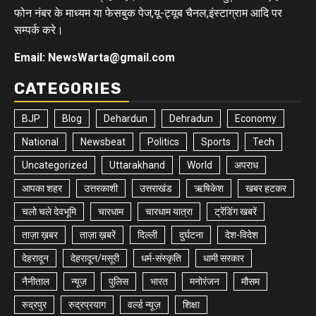
फोन नंबर के माध्यम या फेसबुक पेज,यू-ट्यूब चैनल,इंस्टाग्राम आदि पर
सम्पर्क करे।
Email: NewsWarta@gmail.com
CATEGORIES
BJP
Blog
Dehardun
Dehradun
Economy
National
Newsbeat
Politics
Sports
Tech
Uncategorized
Uttarakhand
World
अपराध
आपका शहर
उत्तरकाशी
उत्तराखंड
ऋषिकेश
खबर हटकर
चलो चले देवभूमि
चारधाम
चारधाम यात्रा
ट्रेंडिंग खबरें
ताज़ा ख़बर
ताज़ा ख़बरें
दिल्ली
दुर्घटना
देश-विदेश
देहरादून
देहरादून/मसूरी
धर्म-संस्कृति
धामी सरकार
नैनीताल
न्यूज़
पुलिस
भारत
मनोरंजन
मौसम
रुद्रपुर
रुद्रप्रयाग
वर्ल्ड न्यूज़
शिक्षा