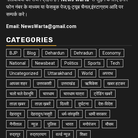
फोन नंबर के माध्यम या फेसबुक पेज,यू-ट्यूब चैनल,इंस्टाग्राम आदि पर
सम्पर्क करे।
Email: NewsWarta@gmail.com
CATEGORIES
BJP
Blog
Dehardun
Dehradun
Economy
National
Newsbeat
Politics
Sports
Tech
Uncategorized
Uttarakhand
World
अपराध
आपका शहर
उत्तरकाशी
उत्तराखंड
ऋषिकेश
खबर हटकर
चलो चले देवभूमि
चारधाम
चारधाम यात्रा
ट्रेंडिंग खबरें
ताज़ा ख़बर
ताज़ा ख़बरें
दिल्ली
दुर्घटना
देश-विदेश
देहरादून
देहरादून/मसूरी
धर्म-संस्कृति
धामी सरकार
नैनीताल
न्यूज़
पुलिस
भारत
मनोरंजन
मौसम
रुद्रपुर
रुद्रप्रयाग
वर्ल्ड न्यूज़
शिक्षा