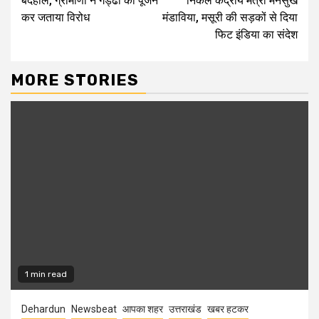
बदहाल, ग्रामीणों ने गड्ढों का पूजन
निकले केंद्रीय मंत्री मनसुख
कर जताया विरोध
मंडाविया, मसूरी की सड़कों से दिया
फिट इंडिया का संदेश
MORE STORIES
1 min read
Dehardun
Newsbeat
आपका शहर
उत्तराखंड
खबर हटकर