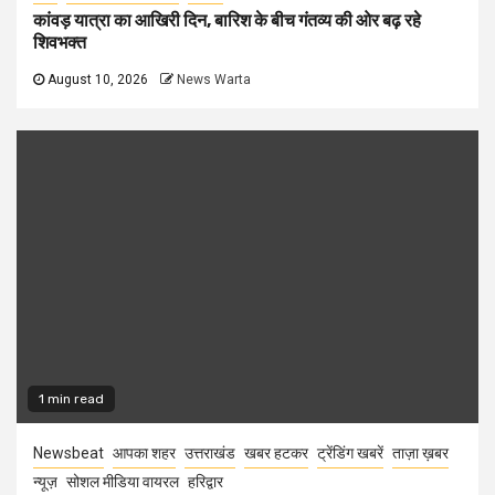
कांवड़ यात्रा का आखिरी दिन, बारिश के बीच गंतव्य की ओर बढ़ रहे
शिवभक्त
August 10, 2026
News Warta
1 min read
Newsbeat
आपका शहर
उत्तराखंड
खबर हटकर
ट्रेंडिंग खबरें
ताज़ा ख़बर
न्यूज़
सोशल मीडिया वायरल
हरिद्वार