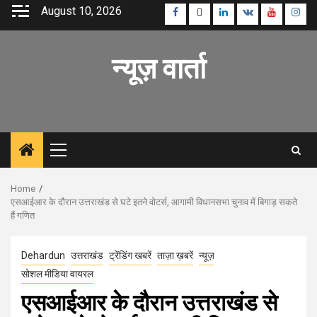
Skip
August 10, 2026
Facebook
Twitter
Linkedin
VK
Youtube
Inst
to
content
न्यूज़ वार्ता
Primary
Menu
Home
एसआईआर के दौरान उत्तराखंड से घटे इतने वोटर्स, आगामी विधानसभा चुनाव में बिगाड़ सकते
हैं गणित
Dehardun
उत्तराखंड
ट्रेंडिंग खबरें
ताज़ा ख़बरें
न्यूज़
सोशल मीडिया वायरल
एसआईआर के दौरान उत्तराखंड से