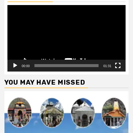
Video
Player
00:00
01:31
YOU MAY HAVE MISSED