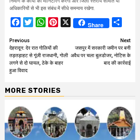
निर्माण के कार्यों की मॉनिटरिंग करेगा और जिला स्तरीय समिति या
अधिकारियों से भी इस संबंध में सीधे समन्वय रखेगा.
Facebook
Twitter
WhatsApp
Pinterest
X
Sha
Share
Continue
Previous
Next
देहरादून: देर रात गोलियों की
जसपुर में सरकारी जमीन पर बनी
Reading
तड़तड़ाहट से गूंजी राजधानी, गोली
अवैध पर चला बुलडोजर, नोटिस के
लगने से दो घायल, ठेके के बाहर
बाद की कार्रवाई
हुआ विवाद
MORE STORIES