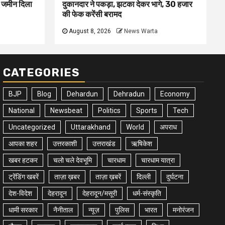
ए जमीन दिला
दुकानदार ने पकड़ा, झटका देकर भागे, 30 हजार
की फेक करेंसी बरामद
August 8, 2026
News Warta
CATEGORIES
BJP
Blog
Dehardun
Dehradun
Economy
National
Newsbeat
Politics
Sports
Tech
Uncategorized
Uttarakhand
World
अपराध
आपका शहर
उत्तरकाशी
उत्तराखंड
ऋषिकेश
खबर हटकर
चलो चले देवभूमि
चारधाम
चारधाम यात्रा
ट्रेंडिंग खबरें
ताज़ा ख़बर
ताज़ा ख़बरें
दिल्ली
दुर्घटना
देश-विदेश
देहरादून
देहरादून/मसूरी
धर्म-संस्कृति
धामी सरकार
नैनीताल
न्यूज़
पुलिस
भारत
मनोरंजन