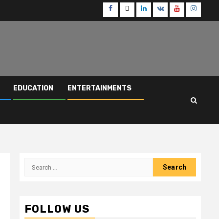
Facebook
Twitter
Linkedin
VK
Youtube
Instagr
EDUCATION
ENTERTAINMENTS
Search
for:
FOLLOW US