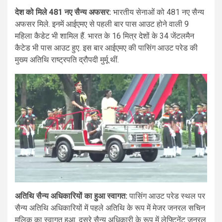
देश को मिले 481 नए सैन्य अफसर:
भारतीय सेनाओं को 481 नए सैन्य
अफसर मिले. इनमें आईएमए से पहली बार पास आउट होने वाली 9
महिला कैडेट भी शामिल हैं. भारत के 16 मित्र देशों के 34 जेंटलमैन
कैटेड भी पास आउट हुए. इस बार आईएमए की पासिंग आउट परेड की
मुख्य अतिथि राष्ट्रपति द्रौपदी मुर्मू थीं.
आईएमए की पासिंग आउट परेड:
अतिथि सैन्य अधिकारियों का हुआ स्वागत:
शनिवार 13 जून की सुबह करीब पौने 7
पासिंग आउट परेड स्थल पर
बजे IMA पासिंग आउट परेड की प्रक्रिया शुरू हुई. सबसे पहले कंपनी
सैन्य अतिथि अधिकारियों में पहले अतिथि के रूप में मेजर जनरल सचिन
सार्टेंज मेजर चैटवुड बिल्डिंग के परिसर में पहुंचे. इसके साथ ही सभी
मलिक का स्वागत हुआ. दूसरे सैन्य अधिकारी के रूप में लेफ्टिनेंट जनरल