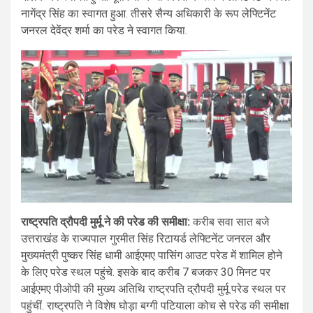
कैडेट्स भी चैटवुड ग्राउंड में पहुंचे और अपनी पोजिशन ली. इसके बाद
नागेंद्र सिंह का स्वागत हुआ. तीसरे सैन्य अधिकारी के रूप लेफ्टिनेंट
भारतीय सैन्य अकादमी का निशान यानी झंडा परेड स्थल पर लाया गया.
जनरल देवेंद्र शर्मा का परेड ने स्वागत किया.
अकादमी निशान को खड़े होकर सम्मान दिया गया. फिर परेड में वरिष्ठ
अधिकारियों का सम्मान किया गया.
राष्ट्रपति द्रौपदी मुर्मू ने की परेड की समीक्षा:
करीब सवा सात बजे
उत्तराखंड के राज्यपाल गुरमीत सिंह रिटायर्ड लेफ्टिनेंट जनरल और
मुख्यमंत्री पुष्कर सिंह धामी आईएमए पासिंग आउट परेड में शामिल होने
के लिए परेड स्थल पहुंचे. इसके बाद करीब 7 बजकर 30 मिनट पर
आईएमए पीओपी की मुख्य अतिथि राष्ट्रपति द्रौपदी मुर्मू परेड स्थल पर
पहुंचीं. राष्ट्रपति ने विशेष घोड़ा बग्गी पटियाला कोच से परेड की समीक्षा