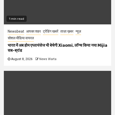
1 min read
Newsbeat
आपका शहर
ट्रेंडिंग खबरें
ताज़ा ख़बर
न्यूज़
सोशल मीडिया वायरल
भारत में अब होम एप्लायंसेज भी बेचेगी Xiaomi, लॉन्च किया नया Mijia
सब-ब्रांड
August 8, 2026
News Warta