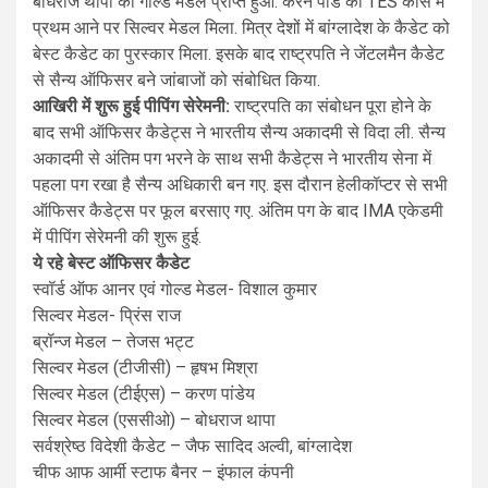
बोधराज थापा को गोल्ड मेडल प्राप्त हुआ. करन पांडे को TES कोर्स में
प्रथम आने पर सिल्वर मेडल मिला. मित्र देशों में बांग्लादेश के कैडेट को
बेस्ट कैडेट का पुरस्कार मिला. इसके बाद राष्ट्रपति ने जेंटलमैन कैडेट
से सैन्य ऑफिसर बने जांबाजों को संबोधित किया.
आखिरी में शुरू हुई पीपिंग सेरेमनी:
राष्ट्रपति का संबोधन पूरा होने के
बाद सभी ऑफिसर कैडेट्स ने भारतीय सैन्य अकादमी से विदा ली. सैन्य
अकादमी से अंतिम पग भरने के साथ सभी कैडेट्स ने भारतीय सेना में
पहला पग रखा है सैन्य अधिकारी बन गए. इस दौरान हेलीकॉप्टर से सभी
ऑफिसर कैडेट्स पर फूल बरसाए गए. अंतिम पग के बाद IMA एकेडमी
में पीपिंग सेरेमनी की शुरू हुई.
ये रहे बेस्ट ऑफिसर कैडेट
स्वॉर्ड ऑफ आनर एवं गोल्ड मेडल- विशाल कुमार
सिल्वर मेडल- प्रिंस राज
ब्रॉन्ज मेडल – तेजस भट्ट
सिल्वर मेडल (टीजीसी) – हृषभ मिश्रा
सिल्वर मेडल (टीईएस) – करण पांडेय
सिल्वर मेडल (एससीओ) – बोधराज थापा
सर्वश्रेष्ठ विदेशी कैडेट – जैफ सादिद अल्वी, बांग्लादेश
चीफ आफ आर्मी स्टाफ बैनर – इंफाल कंपनी