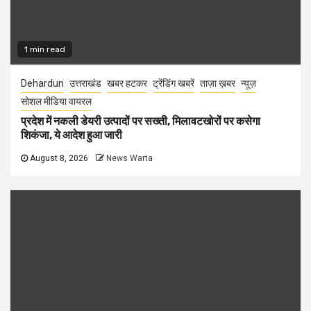
1 min read
Dehardun
उत्तराखंड
खबर हटकर
ट्रेंडिंग खबरें
ताज़ा ख़बर
न्यूज़
सोशल मीडिया वायरल
प्रदेश में नकली डेयरी उत्पादों पर सख्ती, मिलावटखोरों पर कसेगा
शिकंजा, ये आदेश हुआ जारी
August 8, 2026
News Warta