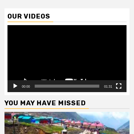
OUR VIDEOS
Video
Player
00:00
01:31
YOU MAY HAVE MISSED