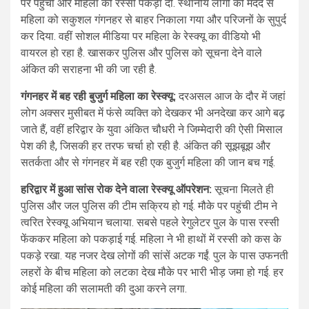
पर पहुंची और महिला को रस्सी पकड़ा दी. स्थानीय लोगों की मदद से
महिला को सकुशल गंगनहर से बाहर निकाला गया और परिजनों के सुपुर्द
कर दिया. वहीं सोशल मीडिया पर महिला के रेस्क्यू का वीडियो भी
वायरल हो रहा है. खासकर पुलिस और पुलिस को सूचना देने वाले
अंकित की सराहना भी की जा रही है.
गंगनहर में बह रही बुजुर्ग महिला का रेस्क्यू:
दरअसल आज के दौर में जहां
लोग अक्सर मुसीबत में फंसे व्यक्ति को देखकर भी अनदेखा कर आगे बढ़
जाते हैं, वहीं हरिद्वार के युवा अंकित चौधरी ने जिम्मेदारी की ऐसी मिसाल
पेश की है, जिसकी हर तरफ चर्चा हो रही है. अंकित की सूझबूझ और
सतर्कता और से गंगनहर में बह रही एक बुजुर्ग महिला की जान बच गई.
अंकित चौधरी ने महिला को बहते देखा:
हरिद्वार में हुआ सांस रोक देने वाला रेस्क्यू ऑपरेशन:
बीते शुक्रवार को घटना उस
सूचना मिलते ही
समय हुई जब जटवाड़ा पुल के पास अंकित चौधरी की नजर गंगनहर में
पुलिस और जल पुलिस की टीम सक्रिय हो गई. मौके पर पहुंची टीम ने
बह रही एक महिला पर पड़ी. शुरुआत में उन्हें लगा कि शायद पानी में कोई
त्वरित रेस्क्यू अभियान चलाया. सबसे पहले रेगुलेटर पुल के पास रस्सी
शव बह रहा है. लेकिन उन्होंने गौर से देखा तो महिला के शरीर में हलचल
फेंककर महिला को पकड़ाई गई. महिला ने भी हाथों में रस्सी को कस के
दिखाई दी. महिला के जिंदा होने का एहसास होते ही अंकित ने बिना देर
पकड़े रखा. यह नजर देख लोगों की सांसें अटक गईं. पुल के पास उफनती
किए पुलिस को सूचना दी.
लहरों के बीच महिला को लटका देख मौके पर भारी भीड़ जमा हो गई. हर
कोई महिला की सलामती की दुआ करने लगा.