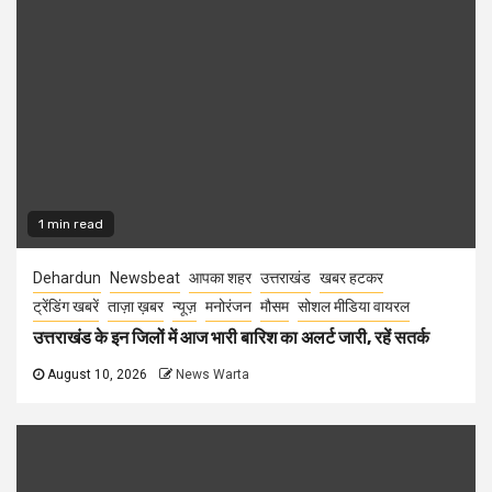
1 min read
Dehardun
Newsbeat
आपका शहर
उत्तराखंड
खबर हटकर
ट्रेंडिंग खबरें
ताज़ा ख़बर
न्यूज़
मनोरंजन
मौसम
सोशल मीडिया वायरल
उत्तराखंड के इन जिलों में आज भारी बारिश का अलर्ट जारी, रहें सतर्क
August 10, 2026
News Warta