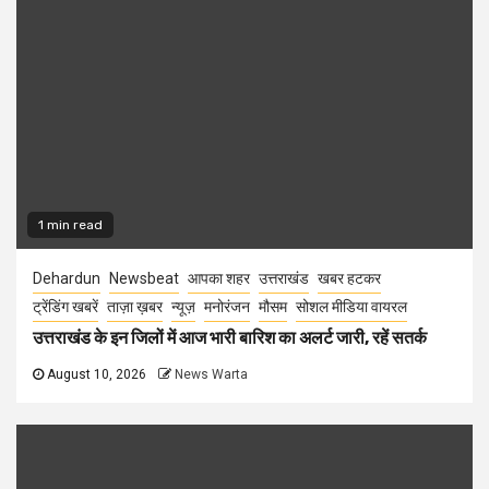
1 min read
Dehardun
Newsbeat
आपका शहर
उत्तराखंड
खबर हटकर
ट्रेंडिंग खबरें
ताज़ा ख़बर
न्यूज़
मनोरंजन
मौसम
सोशल मीडिया वायरल
उत्तराखंड के इन जिलों में आज भारी बारिश का अलर्ट जारी, रहें सतर्क
August 10, 2026
News Warta