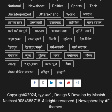
National
Newsbeat
Politics
Sports
Tech
Uncategorized
Uttarakhand
World
अपराध
आपका शहर
उत्तरकाशी
उत्तराखंड
ऋषिकेश
खबर हटकर
चलो चले देवभूमि
चारधाम
चारधाम यात्रा
ट्रेंडिंग खबरें
ताज़ा ख़बर
ताज़ा ख़बरें
दिल्ली
दुर्घटना
देश-विदेश
देहरादून
देहरादून/मसूरी
धर्म-संस्कृति
धामी सरकार
नैनीताल
न्यूज़
पुलिस
भारत
मनोरंजन
मौसम
रुद्रपुर
रुद्रप्रयाग
वर्ल्ड न्यूज़
शिक्षा
सोशल मीडिया वायरल
हरिद्वार
हल्द्वानी
Facebook
Twitter
Linkedin
VK
Youtube
Instagram
Copyright©2024, न्यूज़ वार्ता , Design & Develop by Manish
Naithani 9084358715. All rights reserved.
|
Newsphere
by AF
themes.