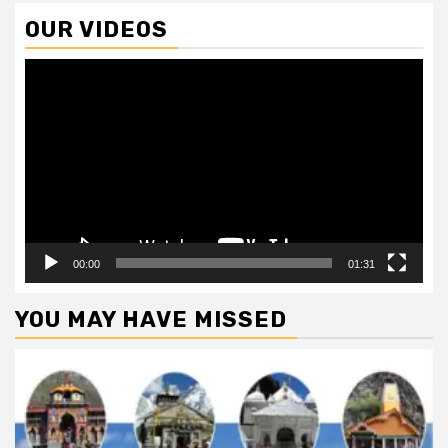
OUR VIDEOS
Video
Player
00:00
01:31
YOU MAY HAVE MISSED