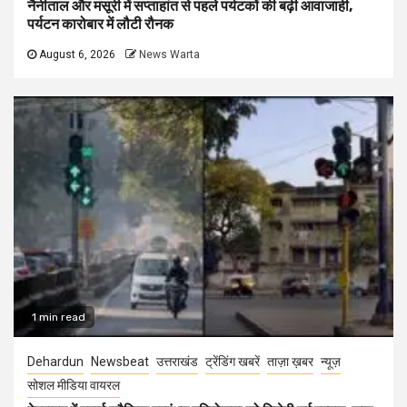
नैनीताल और मसूरी में सप्ताहांत से पहले पर्यटकों की बढ़ी आवाजाही,
पर्यटन कारोबार में लौटी रौनक
August 6, 2026
News Warta
1 min read
Dehardun
Newsbeat
उत्तराखंड
ट्रेंडिंग खबरें
ताज़ा ख़बर
न्यूज़
सोशल मीडिया वायरल