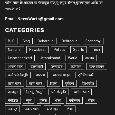
फोन नंबर के माध्यम या फेसबुक पेज,यू-ट्यूब चैनल,इंस्टाग्राम आदि पर
सम्पर्क करे।
Email: NewsWarta@gmail.com
CATEGORIES
BJP
Blog
Dehardun
Dehradun
Economy
National
Newsbeat
Politics
Sports
Tech
Uncategorized
Uttarakhand
World
अपराध
आपका शहर
उत्तरकाशी
उत्तराखंड
ऋषिकेश
खबर हटकर
चलो चले देवभूमि
चारधाम
चारधाम यात्रा
ट्रेंडिंग खबरें
ताज़ा ख़बर
ताज़ा ख़बरें
दिल्ली
दुर्घटना
देश-विदेश
देहरादून
देहरादून/मसूरी
धर्म-संस्कृति
धामी सरकार
नैनीताल
न्यूज़
पुलिस
भारत
मनोरंजन
मौसम
रुद्रपुर
रुद्रप्रयाग
वर्ल्ड न्यूज़
शिक्षा