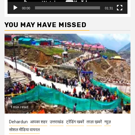
00:00
01:31
YOU MAY HAVE MISSED
1 min read
Dehardun
आपका शहर
उत्तराखंड
ट्रेंडिंग खबरें
ताज़ा ख़बरें
न्यूज़
सोशल मीडिया वायरल