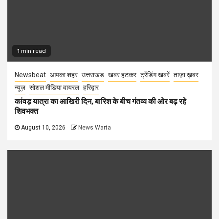
1 min read
Newsbeat
आपका शहर
उत्तराखंड
खबर हटकर
ट्रेंडिंग खबरें
ताज़ा ख़बर
न्यूज़
सोशल मीडिया वायरल
हरिद्वार
कांवड़ यात्रा का आखिरी दिन, बारिश के बीच गंतव्य की ओर बढ़ रहे
शिवभक्त
August 10, 2026
News Warta