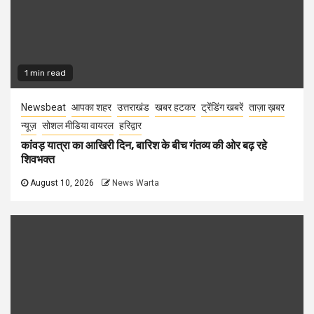
1 min read
Newsbeat
आपका शहर
उत्तराखंड
खबर हटकर
ट्रेंडिंग खबरें
ताज़ा ख़बर
न्यूज़
सोशल मीडिया वायरल
हरिद्वार
कांवड़ यात्रा का आखिरी दिन, बारिश के बीच गंतव्य की ओर बढ़ रहे
शिवभक्त
August 10, 2026
News Warta