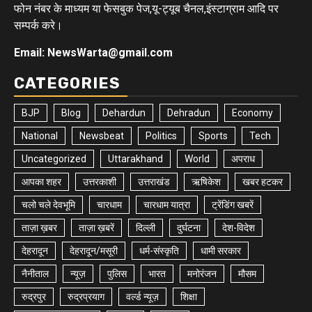
फोन नंबर के माध्यम या फेसबुक पेज,यू-ट्यूब चैनल,इंस्टाग्राम आदि पर
सम्पर्क करे।
Email: NewsWarta@gmail.com
CATEGORIES
BJP
Blog
Dehardun
Dehradun
Economy
National
Newsbeat
Politics
Sports
Tech
Uncategorized
Uttarakhand
World
अपराध
आपका शहर
उत्तरकाशी
उत्तराखंड
ऋषिकेश
खबर हटकर
चलो चले देवभूमि
चारधाम
चारधाम यात्रा
ट्रेंडिंग खबरें
ताज़ा ख़बर
ताज़ा ख़बरें
दिल्ली
दुर्घटना
देश-विदेश
देहरादून
देहरादून/मसूरी
धर्म-संस्कृति
धामी सरकार
नैनीताल
न्यूज़
पुलिस
भारत
मनोरंजन
मौसम
रुद्रपुर
रुद्रप्रयाग
वर्ल्ड न्यूज़
शिक्षा