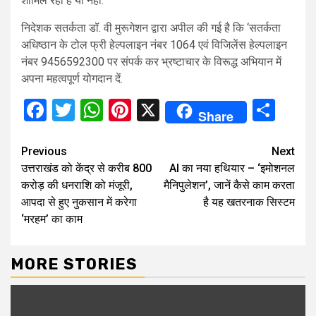
शामिल रहा है या नहीं.
निदेशक सतर्कता डॉ. वी मुरूगेशन द्वारा अपील की गई है कि ‘सतर्कता
अधिष्ठान के टोल फ्री हेल्पलाइन नंबर 1064 एवं विजिलेंस हेल्पलाइन
नंबर 9456592300 पर संपर्क कर भ्रष्टाचार के विरूद्ध अभियान में
अपना महत्वपूर्ण योगदान दें.
Facebook
Twitter
WhatsApp
Pinterest
X
Sha
Share
Continue
Previous
Next
उत्तराखंड को केंद्र से करीब 800
AI का नया हथियार – ‘इमोशनल
Reading
करोड़ की धनराशि को मंजूरी,
मैनिपुलेशन’, जानें कैसे काम करता
आपदा से हुए नुकसान में करेगा
है यह खतरनाक सिस्टम
‘मरहम’ का काम
MORE STORIES