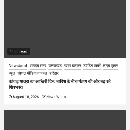
1 min read
Newsbeat
आपका शहर
उत्तराखंड
खबर हटकर
ट्रेंडिंग खबरें
ताज़ा ख़बर
न्यूज़
सोशल मीडिया वायरल
हरिद्वार
कांवड़ यात्रा का आखिरी दिन, बारिश के बीच गंतव्य की ओर बढ़ रहे
शिवभक्त
August 10, 2026
News Warta