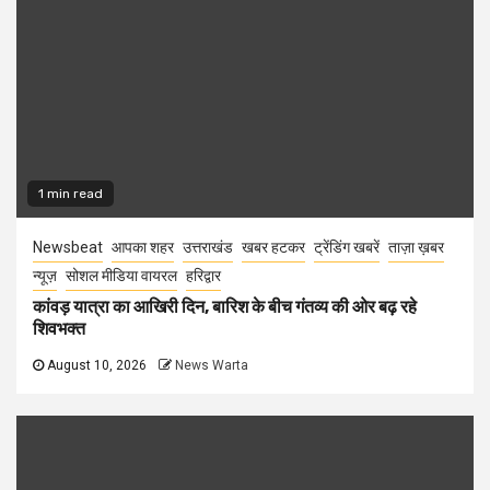
1 min read
Newsbeat
आपका शहर
उत्तराखंड
खबर हटकर
ट्रेंडिंग खबरें
ताज़ा ख़बर
न्यूज़
सोशल मीडिया वायरल
हरिद्वार
कांवड़ यात्रा का आखिरी दिन, बारिश के बीच गंतव्य की ओर बढ़ रहे
शिवभक्त
August 10, 2026
News Warta