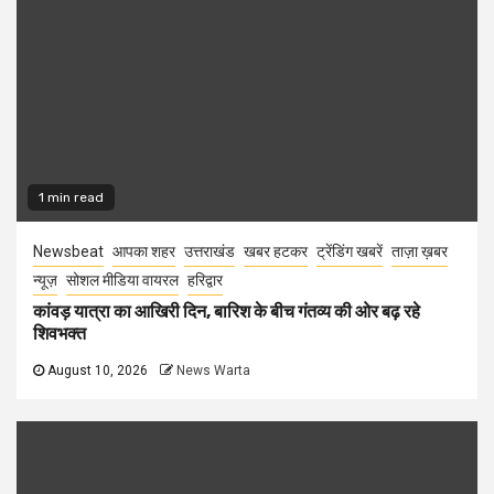
1 min read
Newsbeat
आपका शहर
उत्तराखंड
खबर हटकर
ट्रेंडिंग खबरें
ताज़ा ख़बर
न्यूज़
सोशल मीडिया वायरल
हरिद्वार
कांवड़ यात्रा का आखिरी दिन, बारिश के बीच गंतव्य की ओर बढ़ रहे
शिवभक्त
August 10, 2026
News Warta