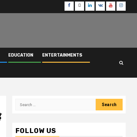
Facebook
Twitter
Linkedin
VK
Youtube
Instagr
EDUCATION
ENTERTAINMENTS
Search
for:
ै
FOLLOW US