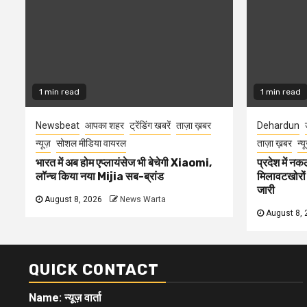
1 min read
1 min read
Newsbeat
आपका शहर
ट्रेंडिंग खबरें
ताज़ा ख़बर
Dehardun
न्यूज़
सोशल मीडिया वायरल
ताज़ा ख़बर
न्य
भारत में अब होम एप्लायंसेज भी बेचेगी Xiaomi,
प्रदेश में नक
लॉन्च किया नया Mijia सब-ब्रांड
मिलावटखोरों
जारी
August 8, 2026
News Warta
August 8, 
QUICK CONTACT
Name: न्यूज़ वार्ता