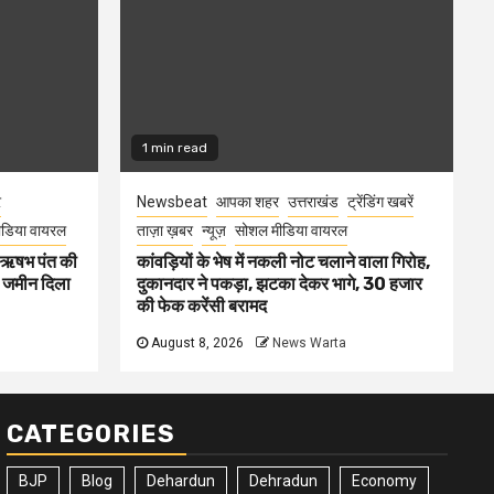
1 min read
र
Newsbeat
आपका शहर
उत्तराखंड
ट्रेंडिंग खबरें
डिया वायरल
ताज़ा ख़बर
न्यूज़
सोशल मीडिया वायरल
ा ऋषभ पंत की
कांवड़ियों के भेष में नकली नोट चलाने वाला गिरोह,
ए जमीन दिला
दुकानदार ने पकड़ा, झटका देकर भागे, 30 हजार
की फेक करेंसी बरामद
August 8, 2026
News Warta
CATEGORIES
BJP
Blog
Dehardun
Dehradun
Economy