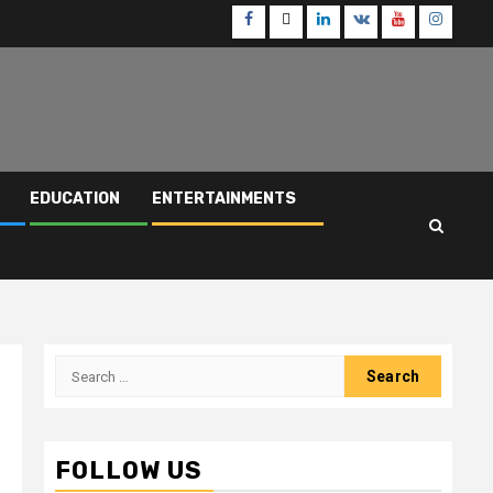
Facebook
Twitter
Linkedin
VK
Youtube
Instagr
EDUCATION
ENTERTAINMENTS
Search
for:
FOLLOW US