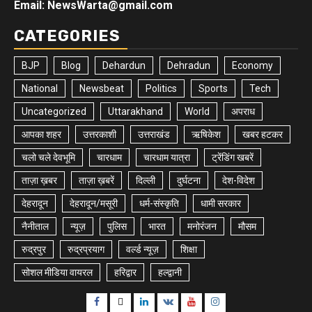
Email: NewsWarta@gmail.com
CATEGORIES
BJP
Blog
Dehardun
Dehradun
Economy
National
Newsbeat
Politics
Sports
Tech
Uncategorized
Uttarakhand
World
अपराध
आपका शहर
उत्तरकाशी
उत्तराखंड
ऋषिकेश
खबर हटकर
चलो चले देवभूमि
चारधाम
चारधाम यात्रा
ट्रेंडिंग खबरें
ताज़ा ख़बर
ताज़ा ख़बरें
दिल्ली
दुर्घटना
देश-विदेश
देहरादून
देहरादून/मसूरी
धर्म-संस्कृति
धामी सरकार
नैनीताल
न्यूज़
पुलिस
भारत
मनोरंजन
मौसम
रुद्रपुर
रुद्रप्रयाग
वर्ल्ड न्यूज़
शिक्षा
सोशल मीडिया वायरल
हरिद्वार
हल्द्वानी
Facebook
Twitter
Linkedin
VK
Youtube
Instagram