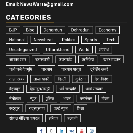
Email: NewsWarta@gmail.com
CATEGORIES
BJP
Blog
Dehardun
Dehradun
Economy
National
Newsbeat
Politics
Sports
Tech
Uncategorized
Uttarakhand
World
अपराध
आपका शहर
उत्तरकाशी
उत्तराखंड
ऋषिकेश
खबर हटकर
चलो चले देवभूमि
चारधाम
चारधाम यात्रा
ट्रेंडिंग खबरें
ताज़ा ख़बर
ताज़ा ख़बरें
दिल्ली
दुर्घटना
देश-विदेश
देहरादून
देहरादून/मसूरी
धर्म-संस्कृति
धामी सरकार
नैनीताल
न्यूज़
पुलिस
भारत
मनोरंजन
मौसम
रुद्रपुर
रुद्रप्रयाग
वर्ल्ड न्यूज़
शिक्षा
सोशल मीडिया वायरल
हरिद्वार
हल्द्वानी
Facebook
Twitter
Linkedin
VK
Youtube
Instagram